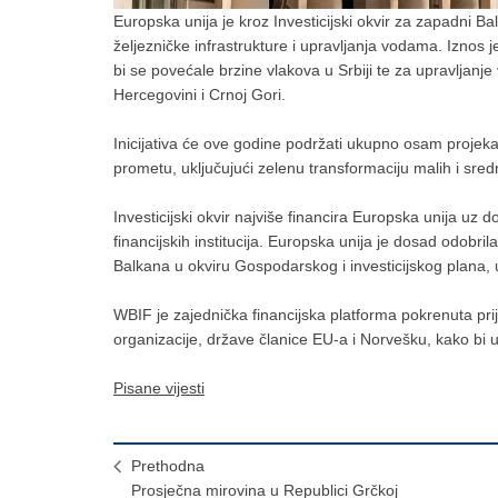
Europska unija je kroz Investicijski okvir za zapadni B
željezničke infrastrukture i upravljanja vodama. Iznos
bi se povećale brzine vlakova u Srbiji te za upravljanje
Hercegovini i Crnoj Gori.
Inicijativa će ove godine podržati ukupno osam projek
prometu, uključujući zelenu transformaciju malih i sre
Investicijski okvir najviše financira Europska unija uz
financijskih institucija. Europska unija je dosad odobr
Balkana u okviru Gospodarskog i investicijskog plana, u
WBIF je zajednička financijska platforma pokrenuta prij
organizacije, države članice EU-a i Norvešku, kako bi u
Pisane vijesti
Prethodna
Prosječna mirovina u Republici Grčkoj