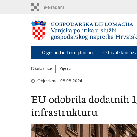
Preskoči
na
glavni
sadržaj
O gospodarskoj diplomaciji
O hrvatskom iz
Naslovnica
Vijesti
Objavljeno: 08.08.2024.
EU odobrila dodatnih 1,
infrastrukturu