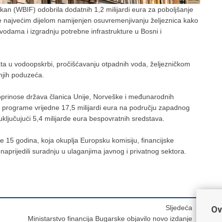
alkan (WBIF) odobrila dodatnih 1,2 milijardi eura za poboljšanje
 je najvećim dijelom namijenjen osuvremenjivanju željeznica kako
 vodama i izgradnju potrebne infrastrukture u Bosni i
ata u vodoopskrbi, pročišćavanju otpadnih voda, željezničkom
dnjih poduzeća.
 doprinose država članica Unije, Norveške i međunarodnih
ila programe vrijedne 17,5 milijardi eura na području zapadnog
ključujući 5,4 milijarde eura bespovratnih sredstava.
e 15 godina, koja okuplja Europsku komisiju, financijske
naprijedili suradnju u ulaganjima javnog i privatnog sektora.
Sljedeća
Ov
Ministarstvo financija Bugarske objavilo novo izdanje