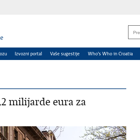
vozu
Izvozni portal
Vaše sugestije
Who's Who in Croatia
2 milijarde eura za