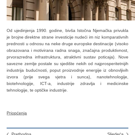
Od ujedinjenja 1990. godine, bivša Istočna Njemačka privukla
je brojne direktne strane investicije nudeći im niz komparativnih
prednosti u odnosu na neke druge europske destinacije (visoko
obrazovana i motivirana radna snaga, značajna produktivnost,
prvorazredna infrastruktura, atraktivni sustav poticaja). Nove
savezne zemlje postale su sjedište nekih od najprosperitetnijih
industrija budućnosti, poput proizvodnje energije iz obnovljivih
izvora (prije svega vjetra i sunca), nanotehnologije,
biotehnologije, ICT-a, industrije zdravlja i medicinske
tehnologije, te optičke industrije.
Priopćenja
Prethodna
Sljedeća