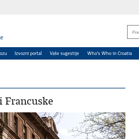
vozu
Izvozni portal
Vaše sugestije
Who's Who in Croatia
i Francuske