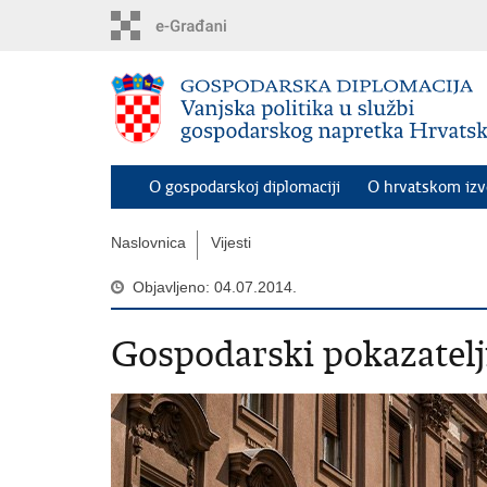
Preskoči
na
glavni
sadržaj
O gospodarskoj diplomaciji
O hrvatskom iz
Naslovnica
Vijesti
Objavljeno: 04.07.2014.
Gospodarski pokazatelj