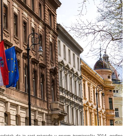
e podatak da je rast privrede u prvom tromjesečju 2014. godine