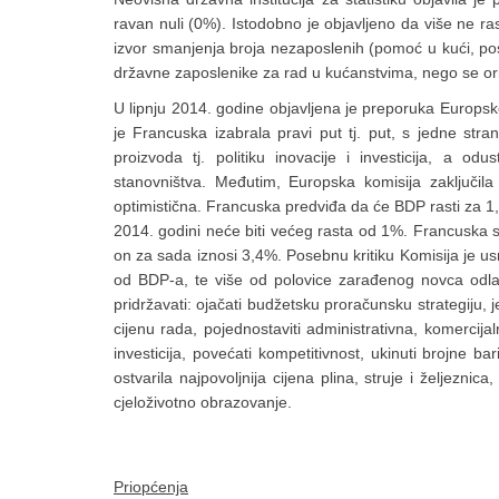
ravan nuli (0%). Istodobno je objavljeno da više ne ra
izvor smanjenja broja nezaposlenih (pomoć u kući, poslo
državne zaposlenike za rad u kućanstvima, nego se orij
U lipnju 2014. godine objavljena je preporuka Europske
je Francuska izabrala pravi put tj. put, s jedne st
proizvoda tj. politiku inovacije i investicija, a od
stanovništva. Međutim, Europska komisija zaključila 
optimistična. Francuska predviđa da će BDP rasti za 1,
2014. godini neće biti većeg rasta od 1%. Francuska s
on za sada iznosi 3,4%. Posebnu kritiku Komisija je us
od BDP-a, te više od polovice zarađenog novca odla
pridržavati: ojačati budžetsku proračunsku strategiju, j
cijenu rada, pojednostaviti administrativna, komercija
investicija, povećati kompetitivnost, ukinuti brojne b
ostvarila najpovoljnija cijena plina, struje i željezni
cjeloživotno obrazovanje.
Priopćenja