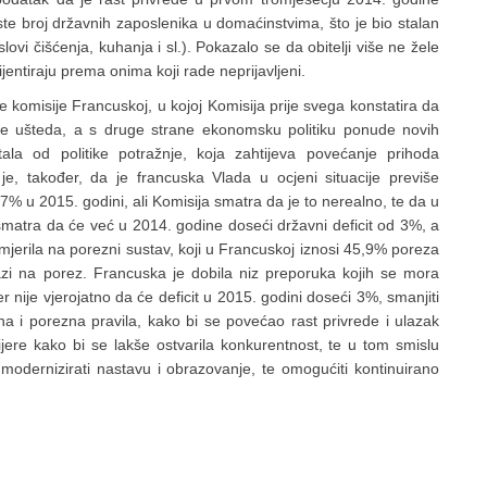
ste broj državnih zaposlenika u domaćinstvima, što je bio stalan
vi čišćenja, kuhanja i sl.). Pokazalo se da obitelji više ne žele
entiraju prema onima koji rade neprijavljeni.
 komisije Francuskoj, u kojoj Komisija prije svega konstatira da
rane ušteda, a s druge strane ekonomsku politiku ponude novih
ustala od politike potražnje, koja zahtijeva povećanje prihoda
je, također, da je francuska Vlada u ocjeni situacije previše
7% u 2015. godini, ali Komisija smatra da je to nerealno, te da u
matra da će već u 2014. godine doseći državni deficit od 3%, a
mjerila na porezni sustav, koji u Francuskoj iznosi 45,9% poreza
zi na porez. Francuska je dobila niz preporuka kojih se mora
er nije vjerojatno da će deficit u 2015. godini doseći 3%, smanjiti
lna i porezna pravila, kako bi se povećao rast privrede i ulazak
arijere kako bi se lakše ostvarila konkurentnost, te u tom smislu
ca, modernizirati nastavu i obrazovanje, te omogućiti kontinuirano