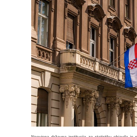
Neovisna državna institucija za statistiku objavila j