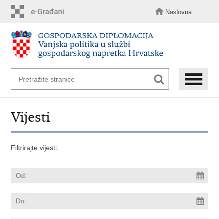
Preskoči
na
Naslovna
glavni
sadržaj
Vijesti
Filtrirajte vijesti: