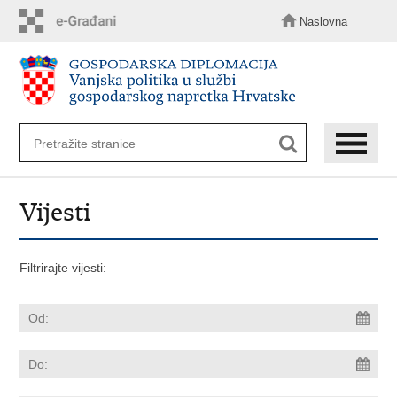
Preskoči
na
Naslovna
glavni
sadržaj
Vijesti
Filtrirajte vijesti: