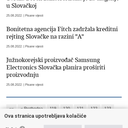
u Slovačkoj
25.08.2022. | Pisane vijesti
Bonitetna agencija Fitch zadržala kreditni
rejting Slovačke na razini "A"
25.08.2022. | Pisane vijesti
Južnokorejski proizvođač Samsung
Electronics Slovačka planira proširiti
proizvodnju
25.08.2022. | Pisane vijesti
««
« Prethodna
119
120
121
122
123
Ova stranica upotrebljava kolačiće
124
125
126
127
128
Sljedeća »
»»