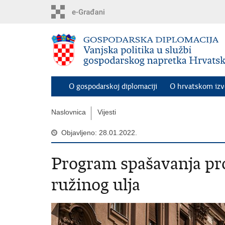
Preskoči
na
glavni
sadržaj
O gospodarskoj diplomaciji
O hrvatskom iz
Naslovnica
Vijesti
Objavljeno: 28.01.2022.
Program spašavanja pr
ružinog ulja