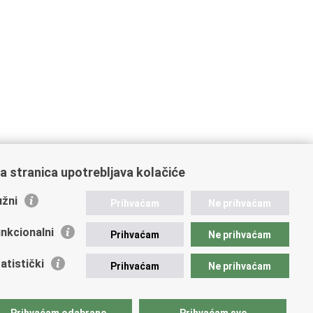
a stranica upotrebljava kolačiće
žni
Prihvaćam
Ne prihvaćam
nkcionalni
Prihvaćam
Ne prihvaćam
atistički
Prihvaćam
Ne prihvaćam