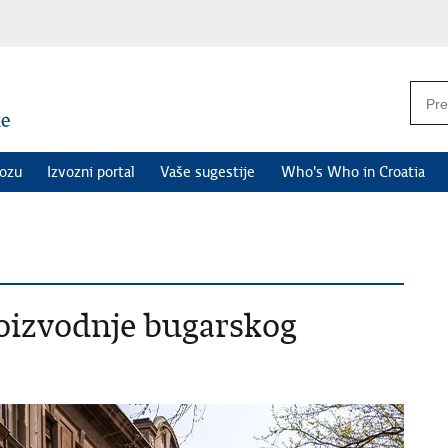
vozu
Izvozni portal
Vaše sugestije
Who's Who in Croatia
oizvodnje bugarskog