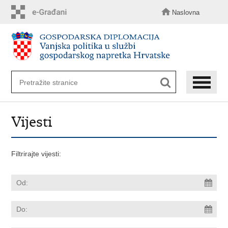
Preskoči
na
Naslovna
glavni
sadržaj
Vijesti
Filtrirajte vijesti: