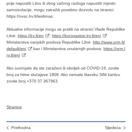
prije napustiti Litvu ili zbog važnog razloga napustiti mjesto
samoizolacije, mogu zatražiti posebnu dozvolu na stranici
https://nvsc.lrv.lt/leidimas.
Aktualne informacije mogu se pratiti na stranici Vlade Republike
Litve:
https://lrv.lt/en
,
https://koronastop.lrv.lt/en/
Ministarstva vanjskih poslova Republike Litve:
http://www.urm.lt/
default/en/
kao i Ministarstva unutarnjih poslova:
https://vrm.l
rv.lt/en/
.
Ako sumnjate da ste zaraženi ili oboljeli od COVID-19, zovite
broj za hitne slučajeve 1808. Ako nemate litavsku SIM karticu
zovite broj +370 37 367963.
Stranice
Prethodna
Sljedeća