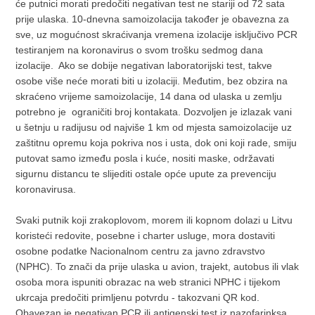
će putnici morati predočiti negativan test ne stariji od 72 sata
prije ulaska. 10-dnevna samoizolacija također je obavezna za
sve, uz mogućnost skraćivanja vremena izolacije isključivo PCR
testiranjem na koronavirus o svom trošku sedmog dana
izolacije. Ako se dobije negativan laboratorijski test, takve
osobe više neće morati biti u izolaciji. Međutim, bez obzira na
skraćeno vrijeme samoizolacije, 14 dana od ulaska u zemlju
potrebno je ograničiti broj kontakata. Dozvoljen je izlazak vani
u šetnju u radijusu od najviše 1 km od mjesta samoizolacije uz
zaštitnu opremu koja pokriva nos i usta, dok oni koji rade, smiju
putovat samo između posla i kuće, nositi maske, održavati
sigurnu distancu te slijediti ostale opće upute za prevenciju
koronavirusa.
Svaki putnik koji zrakoplovom, morem ili kopnom dolazi u Litvu
koristeći redovite, posebne i charter usluge, mora dostaviti
osobne podatke Nacionalnom centru za javno zdravstvo
(NPHC). To znači da prije ulaska u avion, trajekt, autobus ili vlak
osoba mora ispuniti obrazac na web stranici NPHC i tijekom
ukrcaja predočiti primljenu potvrdu - takozvani QR kod.
Obavezan je negativan PCR ili antigenski test iz nazofarinksa