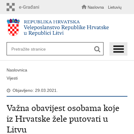
Preskoči
na
Naslovna
Lietuvių
glavni
sadržaj
Naslovnica
Vijesti
Objavljeno: 29.03.2021.
Važna obavijest osobama koje
iz Hrvatske žele putovati u
Litvu