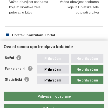
Važna obavijest osobama
Važna obavijest osobama
koje iz Hrvatske žele
koje iz Hrvatske žele
putovati u Litvu
putovati u Litvu
Hrvatski Konzularni Portal
Ova stranica upotrebljava kolačiće
Ispiši
Podijeli
Podijeli
Nužni
Prihvaćam
Ne prihvaćam
stranicu
na
na
Republika Hrvatska
Facebooku
Twitteru
Funkcionalni
Prihvaćam
Ne prihvaćam
Ministarstvo vanjskih i europskih poslova
Statistički
Prihvaćam
Ne prihvaćam
Trg N.Š. Zrinskog 7-8, 10000 Zagreb
tel.:
+385 (0)1 4569 964
fax: +385 (0)1 4551 795, +385 (0)1 4920 149
Prihvaćam odabrane
E-adresa:
ministarstvo@mvep.hr