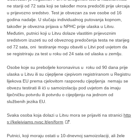
ne stariji od 72 sata koji se također mora predočiti prije ukrcaja
u prijevozno sredstvo. Test je obvezan za sve osobe od 16
godina nadalje. U slučaju individualnog putovanja kopnom,
također je obvezna prijava u NPHC prije ulaska u Litvu.
Međutim, putnici koji u Litvu dolaze vlastitim prijevoznim
sredstvom izuzeti su od obveznog predočenja testa ne starijeg
od 72 sata, oni testiranje mogu obaviti u Litvi pod uvjetom da
se registriraju za test u roku od 24 sata od ulaska u zemlju.
Osobe koje su preboljele koronavirus u roku od 90 dana prije
ulaska u Litvu ili su cijepljene cjepivom registriranom u Registru
lijekova EU prema cjelovitom rasporedu cijepljenja nemaju se
obvezu testirati ili ići u samoizolaciju pod uvjetom da imaju
liječničku potvrdu ili potvrdu o cijepljenju na jednom od
službenih jezika EU.
Svaka osoba koja dolazi u Litvu mora se prijaviti na stranici
http
s://keleiviams.nvsc.lt/en/form
.
Putnici, koji moraju ostati u 10-dnevnoj samoizolaciji, ali žele