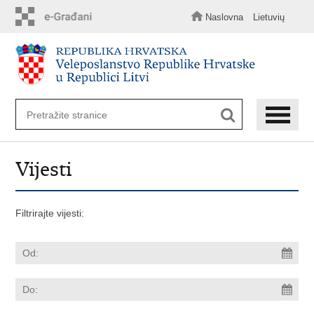
Preskoči
na
Naslovna
Lietuvių
glavni
sadržaj
Vijesti
Filtrirajte vijesti: