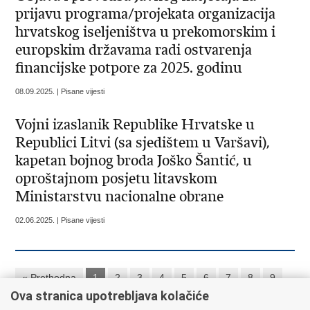
prijavu programa/projekata organizacija
hrvatskog iseljeništva u prekomorskim i
europskim državama radi ostvarenja
financijske potpore za 2025. godinu
08.09.2025. | Pisane vijesti
Vojni izaslanik Republike Hrvatske u
Republici Litvi (sa sjedištem u Varšavi),
kapetan bojnog broda Joško Šantić, u
oproštajnom posjetu litavskom
Ministarstvu nacionalne obrane
02.06.2025. | Pisane vijesti
« Prethodna
1
2
3
4
5
6
7
8
9
Ova stranica upotrebljava kolačiće
10
Sljedeća »
»»