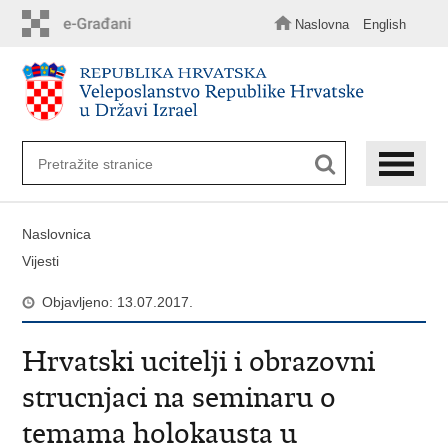
Preskoči
na
Naslovna
English
glavni
sadržaj
Naslovnica
Vijesti
Objavljeno: 13.07.2017.
Hrvatski ucitelji i obrazovni
strucnjaci na seminaru o
temama holokausta u