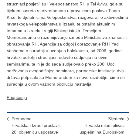
strucnjaci posjetili su i Veleposlanstvo RH u Tel Avivu, gdje su
tijekom susreta s privremenom otpravnicom poslova Tinom
Krce, te djelatnicima Veleposlanstva, razgovarali o aktivnostima
hrvatskoga veleposlanstva u Izraelu te ostalim aktualnim
temama u Izraelu i regiji Bliskog istoka. Temeljem
Memoranduma o razumijevanju izmedu Ministarstva znanosti i
obrazovanja RH, Agencije za odgoj i obrazovanje RH i Yad
Vashema o suradnji u ucenju o holokaustu, od 2006. godine
hrvatski ucitelji i strucnjaci redovito sudjeluju na ovim
seminarima, te ih je do sada sudjelovalo preko 200. Uoci
održavanja ovogodišnjeg seminara, partnerske institucije dviju
država potpisale su Memorandum za novo razdoblje, cime se
suradnja u ovom važnom podrucju nastavlja.
Priopćenja
Prethodna
Sljedeća
Hrvatska i Izrael proslavili
Hrvatski mladi plivaci
20. obljetnicu uspostave
uspješni na Europskom