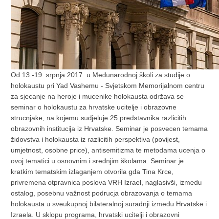
Od 13.-19. srpnja 2017. u Medunarodnoj školi za studije o
holokaustu pri Yad Vashemu - Svjetskom Memorijalnom centru
za sjecanje na heroje i mucenike holokausta održava se
seminar o holokaustu za hrvatske ucitelje i obrazovne
strucnjake, na kojemu sudjeluje 25 predstavnika razlicitih
obrazovnih institucija iz Hrvatske. Seminar je posvecen temama
židovstva i holokausta iz razlicitih perspektiva (povijest,
umjetnost, osobne price), antisemitizma te metodama ucenja o
ovoj tematici u osnovnim i srednjim školama. Seminar je
kratkim tematskim izlaganjem otvorila gda Tina Krce,
privremena otpravnica poslova VRH Izrael, naglasivši, izmedu
ostalog, posebnu važnost podrucja obrazovanja o temama
holokausta u sveukupnoj bilateralnoj suradnji izmedu Hrvatske i
Izraela. U sklopu programa, hrvatski ucitelji i obrazovni