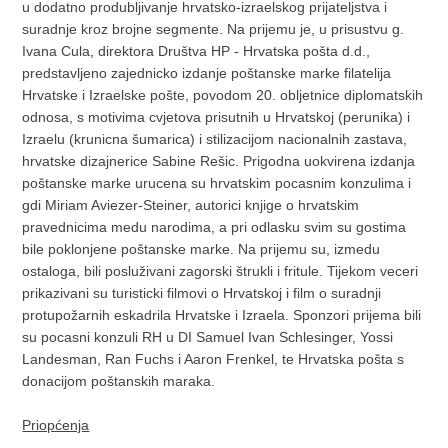
u dodatno produbljivanje hrvatsko-izraelskog prijateljstva i
suradnje kroz brojne segmente. Na prijemu je, u prisustvu g.
Ivana Cula, direktora Društva HP - Hrvatska pošta d.d.,
predstavljeno zajednicko izdanje poštanske marke filatelija
Hrvatske i Izraelske pošte, povodom 20. obljetnice diplomatskih
odnosa, s motivima cvjetova prisutnih u Hrvatskoj (perunika) i
Izraelu (krunicna šumarica) i stilizacijom nacionalnih zastava,
hrvatske dizajnerice Sabine Rešic. Prigodna uokvirena izdanja
poštanske marke urucena su hrvatskim pocasnim konzulima i
gdi Miriam Aviezer-Steiner, autorici knjige o hrvatskim
pravednicima medu narodima, a pri odlasku svim su gostima
bile poklonjene poštanske marke. Na prijemu su, izmedu
ostaloga, bili posluživani zagorski štrukli i fritule. Tijekom veceri
prikazivani su turisticki filmovi o Hrvatskoj i film o suradnji
protupožarnih eskadrila Hrvatske i Izraela. Sponzori prijema bili
su pocasni konzuli RH u DI Samuel Ivan Schlesinger, Yossi
Landesman, Ran Fuchs i Aaron Frenkel, te Hrvatska pošta s
donacijom poštanskih maraka.
Priopćenja