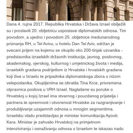
Dana 4. rujna 2017. Republika Hrvatska i Država Izrael obilježili
su i proslavili 20. obljetnicu uspostave diplomatskih odnosa. Tim
povodom, a ujedno i povodom 25. obljetnice medunarodnog
priznanja RH, u Tel Avivu, u hotelu Dan Tel Aviv, održan je
svecani prijem na kojemu se okupilo oko 200-tinjak uzvanika -
predstavnika izraelskih državnih institucija, javnog, poslovnog,
akademskog, vjerskog, kulturnog i umjetnickog života i medija,
izraelskih gradana podrijetlom iz Hrvatske i hrvatskih gradana
koji žive u Izraelu te pripadnika diplomatskoga zbora s nizom
veleposlanika. Okupljenima se obratila Tina Krce, privremena
otpravnica poslova u VRH Izrael. Naglašene su poruke o
Hrvatskoj u kojoj Izrael ima stvarnog i pouzdanog prijatelja i
partnera te spremnost i otvorenost Hrvatske za razgranjivanje i
produbljivanje uzajamnih odnosa u mnogim segmentima.
Izraelsku vladu predstavljao je ministar komunikacija Ayoob
Kara. Ministar je zahvalio Hrvatskoj na primjetnom
intenziviranju i osnaživanju odnosa s Izraelom te iskazao nadu