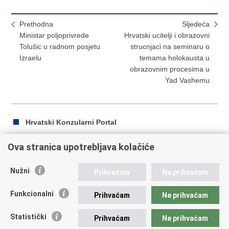
Prethodna
Sljedeća
Ministar poljoprivrede
Hrvatski ucitelji i obrazovni
Tolušic u radnom posjetu
strucnjaci na seminaru o
Izraelu
temama holokausta u
obrazovnim procesima u
Yad Vashemu
Hrvatski Konzularni Portal
Ova stranica upotrebljava kolačiće
Ispiši
Podijeli
Podijeli
Nužni
Prihvaćam
Ne prihvaćam
stranicu
na
na
Republika Hrvatska
Facebooku
Twitteru
Funkcionalni
Prihvaćam
Ne prihvaćam
Ministarstvo vanjskih i europskih poslova
Statistički
Prihvaćam
Ne prihvaćam
Trg N.Š. Zrinskog 7-8, 10000 Zagreb