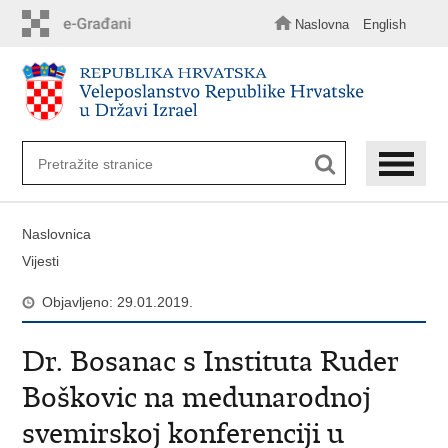
Preskoči
na
Naslovna
English
glavni
sadržaj
Naslovnica
Vijesti
Objavljeno: 29.01.2019.
Dr. Bosanac s Instituta Ruder
Boškovic na medunarodnoj
svemirskoj konferenciji u