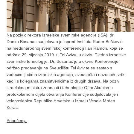
Na poziv direktora Izraelske svemirske agencije (ISA), dr.
Danko Bosanac sudjelovao je ispred Instituta Ruder Boškovic
na medunarodnoj svemirskoj konferenciji Ilan Ramon, koja se
održala 29. sijecnja 2019. u Tel Avivu, u okviru Tjedna izraelske
svemirske tehnologije. Dr. Bosanac je u okviru Konferencije
održao predavanje na Sveucilištu Tel Aviv te se sastao s
vodecim ljudima izraelskih agencija, sveucilišta i nazocnih tvrtki,
kao i s kolegama znanstvenicima iz drugih država. Na poziv
izraelskog ministra znanosti i tehnologije Ofira Akunisa u
protokolarnom dijelu otvaranja Konferencije sudjelovala je i
veleposlanica Republike Hrvatske u Izraelu Vesela Mrden
Korac.
Priopćenja