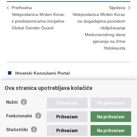
Prethodna
Sljedeća
Veleposlanica Mrden Korac
Veleposlanica Mrden Korac
s predstavnicama inicijative
na dogadajima povodom
Global Gender Guard
obilježavanja
Medunarodnog dana
sjecanja na žrtve
Holokausta
Hrvatski Konzularni Portal
Ova stranica upotrebljava kolačiće
Ispiši
Podijeli
Podijeli
Nužni
Prihvaćam
Ne prihvaćam
stranicu
na
na
Republika Hrvatska
Facebooku
Twitteru
Funkcionalni
Prihvaćam
Ne prihvaćam
Ministarstvo vanjskih i europskih poslova
Statistički
Prihvaćam
Ne prihvaćam
Trg N.Š. Zrinskog 7-8, 10000 Zagreb