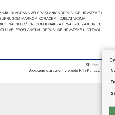
šNJIH BLAGDANA VELEPOSLANICA REPUBLIKE HRVATSKE U
A SUPRUGOM MARKOM KORACEM I DJELATNICIMA
DICIONALNI BOŽICNI DOMJENAK ZA HRVATSKU ZAJEDNICU
 SATI U VELEPOSLANSTVU REPUBLIKE HRVATSKE U OTTAWI
Ov
Sljedeća
Nu
Sporazum o zracnom prometu RH i Kanada
Fu
St