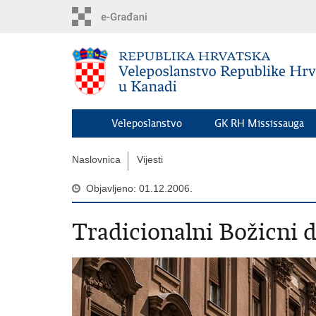
Preskoči
na
glavni
sadržaj
Veleposlanstvo
GK RH Mississauga
Naslovnica
Vijesti
Objavljeno: 01.12.2006.
Tradicionalni Božicni