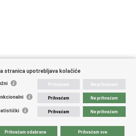
a stranica upotrebljava kolačiće
žni
Prihvaćam
Ne prihvaćam
nkcionalni
Prihvaćam
Ne prihvaćam
atistički
Prihvaćam
Ne prihvaćam
Prihvaćam odabrane
Prihvaćam sve