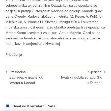
Mrden Korac. Odazvalo se više supruga i supružnika
veleposlanika akreditiranih u Ottawi, koji su veleposlanstvo
posjetili u pratnji kustosice iz Nacionalne galerije Kanade g-de
Lene Creedy. Radove izložbe, umjetnike (Z. Keser, V. Kuliš, B.
Milenkovic, N. Ivancic i I. Skvrce), udrugu HDLU i suvremenu
hrvatsku umjetnost gostima su ukratko predstavili veleposlanica
Mrden Korac i savjetnik za kulturu Antun Mahnic. Gosti su se
zanimali za hrvatsko likovno stvaralaštvo i nacin organizacije
rada likovnih umjentika u Hrvatskoj.
Priopćenja
Prethodna
Sljedeća
Zagrebacki gitaristicki
Hrvatska dobila zgradu GK
kvartet u Kanadi
u Torontu
Hrvatski Konzularni Portal