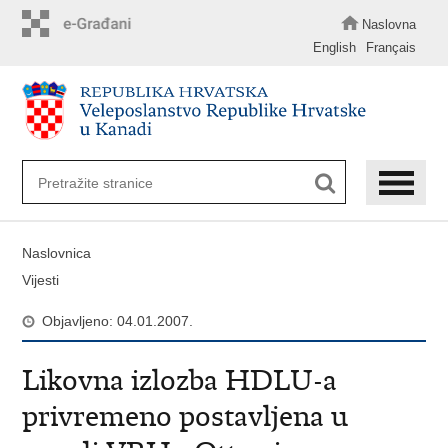
Preskoči
na
Naslovna
glavni
English
Français
sadržaj
Naslovnica
Vijesti
Objavljeno: 04.01.2007.
Likovna izlozba HDLU-a
privremeno postavljena u