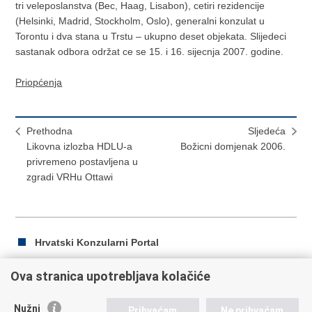
tri veleposlanstva (Bec, Haag, Lisabon), cetiri rezidencije
(Helsinki, Madrid, Stockholm, Oslo), generalni konzulat u
Torontu i dva stana u Trstu – ukupno deset objekata. Slijedeci
sastanak odbora održat ce se 15. i 16. sijecnja 2007. godine.
Priopćenja
Prethodna
Sljedeća
Likovna izlozba HDLU-a
Božicni domjenak 2006.
privremeno postavljena u
zgradi VRHu Ottawi
Hrvatski Konzularni Portal
Ova stranica upotrebljava kolačiće
Ispiši
Podijeli
Podijeli
Nužni
Prihvaćam
Ne prihvaćam