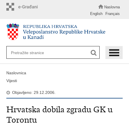
Preskoči
na
Naslovna
glavni
English
Français
sadržaj
Naslovnica
Vijesti
Objavljeno: 29.12.2006.
Hrvatska dobila zgradu GK u
Torontu