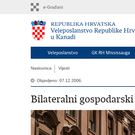
Preskoči
na
glavni
sadržaj
Veleposlanstvo
GK RH Mississauga
Naslovnica
Vijesti
Objavljeno: 07.12.2006.
Bilateralni gospodarski