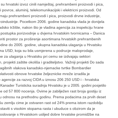
 hrvatski izvoz cinili namještaj, prehrambeni proizvodi i pica,
li povrce, aluminij, telekomunikacijski i elektricni proizvodi. Od
maju prehrambeni proizvodi i pica, proizvodi drvne industrije,
ektroindustrije. Pocetkom 2006. godine kanadska vlada je donijela
dsko tržište, nakon što je vladina agencija za inspekciju hrane
e postupka porizvodnje u dvjema hrvatskim tvornicama – Danica
oriti prostor za proširenje asortimana hrvatskih prehrambenih
odine do 2005. godine, ukupna kanadska ulaganja u Hrvatsku
na USD, koja su bila usmjerena u podrucje maloprodaje,
ane za ulaganja u Hrvatsku pri cemu se izdvajaju sektori
projekti zaštite okoliša i graditeljstvo. Važniji projekti Do sada
m nagibnih vlakova kanadsko-njemacke tvrtke Bombardier
splativosti obnove hrvatske željeznicke mreže izradila je
agencije za razvoj CIDA u iznosu 206 250 USD i - hrvatska
anader Turisticka suradnja Hrvatsku je u 2005. godini posjetilo
še od 57 800 nocenja. Ovime je zabilježen rast broja gostiju iz
u odnosu na prethodnu godinu. Prema podacima za prvih deset
šu zemlju cime je ostvaren rast od 24% prema istom razdoblju
staviti s visokim stopama rasta i ubuduce s obzirom da je
poslovanje s Hrvatskom uslijed dobre hrvatske promidžbe na