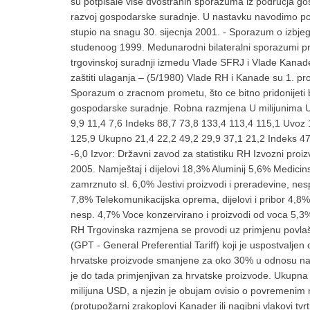
su potpisale više dvostranih sporazuma iz podrucja g
razvoj gospodarske suradnje. U nastavku navodimo pot
stupio na snagu 30. sijecnja 2001. - Sporazum o izbje
studenoog 1999. Medunarodni bilateralni sporazumi p
trgovinskoj suradnji izmedu Vlade SFRJ i Vlade Kana
zaštiti ulaganja – (5/1980) Vlade RH i Kanade su 1. p
Sporazum o zracnom prometu, što ce bitno pridonijeti b
gospodarske suradnje. Robna razmjena U milijunima U
9,9 11,4 7,6 Indeks 88,7 73,8 133,4 113,4 115,1 Uvoz 
125,9 Ukupno 21,4 22,2 49,2 29,9 37,1 21,2 Indeks 47,
-6,0 Izvor: Državni zavod za statistiku RH Izvozni pr
2005. Namještaj i dijelovi 18,3% Aluminij 5,6% Medicins
zamrznuto sl. 6,0% Jestivi proizvodi i preradevine, nes
7,8% Telekomunikacijska oprema, dijelovi i pribor 4,8% 
nesp. 4,7% Voce konzervirano i proizvodi od voca 5,3% 
RH Trgovinska razmjena se provodi uz primjenu povlaš
(GPT - General Preferential Tariff) koji je uspostval
hrvatske proizvode smanjene za oko 30% u odnosu na 
je do tada primjenjivan za hrvatske proizvode. Ukupna
milijuna USD, a njezin je obujam ovisio o povremenim
(protupožarni zrakoplovi Kanader ili nagibni vlakovi tv