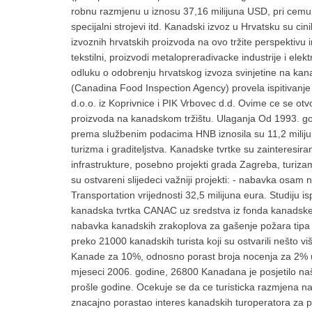
robnu razmjenu u iznosu 37,16 milijuna USD, pri cemu su
specijalni strojevi itd. Kanadski izvoz u Hrvatsku su cini
izvoznih hrvatskih proizvoda na ovo tržite perspektivu i
tekstilni, proizvodi metalopreradivacke industrije i el
odluku o odobrenju hrvatskog izvoza svinjetine na kana
(Canadina Food Inspection Agency) provela ispitivanj
d.o.o. iz Koprivnice i PIK Vrbovec d.d. Ovime ce se otv
proizvoda na kanadskom tržištu. Ulaganja Od 1993. g
prema službenim podacima HNB iznosila su 11,2 miliju
turizma i graditeljstva. Kanadske tvrtke su zainteresir
infrastrukture, posebno projekti grada Zagreba, turizam, 
su ostvareni slijedeci važniji projekti: - nabavka osa
Transportation vrijednosti 32,5 milijuna eura. Studiju i
kanadska tvrtka CANAC uz sredstva iz fonda kanadske 
nabavka kanadskih zrakoplova za gašenje požara tipa K
preko 21000 kanadskih turista koji su ostvarili nešto vi
Kanade za 10%, odnosno porast broja nocenja za 2% 
mjeseci 2006. godine, 26800 Kanadana je posjetilo na
prošle godine. Ocekuje se da ce turisticka razmjena na
znacajno porastao interes kanadskih turoperatora za 