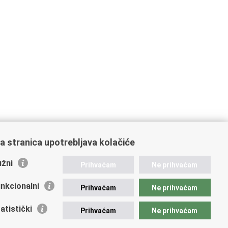
a stranica upotrebljava kolačiće
žni
Prihvaćam
Ne prihvaćam
nkcionalni
Prihvaćam
Ne prihvaćam
atistički
Prihvaćam
Ne prihvaćam