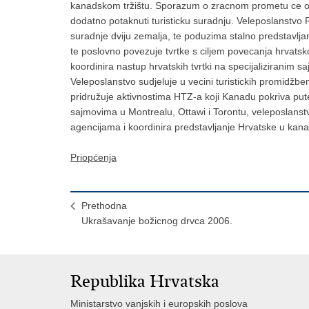
kanadskom tržištu. Sporazum o zracnom prometu ce omo
dodatno potaknuti turisticku suradnju. Veleposlanstv
suradnje dviju zemalja, te poduzima stalno predstavlj
te poslovno povezuje tvrtke s ciljem povecanja hrvats
koordinira nastup hrvatskih tvrtki na specijaliziranim 
Veleposlanstvo sudjeluje u vecini turistickih promidžbenih
pridružuje aktivnostima HTZ-a koji Kanadu pokriva put
sajmovima u Montrealu, Ottawi i Torontu, veleposlanst
agencijama i koordinira predstavljanje Hrvatske u kan
Priopćenja
Prethodna
Ukrašavanje božicnog drvca 2006.
Republika Hrvatska
Ministarstvo vanjskih i europskih poslova