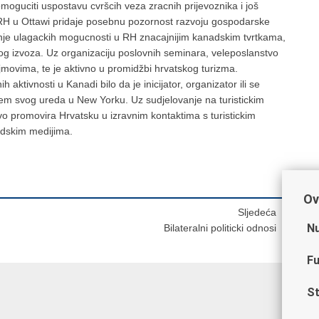
guciti uspostavu cvršcih veza zracnih prijevoznika i još
o RH u Ottawi pridaje posebnu pozornost razvoju gospodarske
anje ulagackih mogucnosti u RH znacajnijim kanadskim tvrtkama,
kog izvoza. Uz organizaciju poslovnih seminara, veleposlanstvo
sajmovima, te je aktivno u promidžbi hrvatskog turizma.
 aktivnosti u Kanadi bilo da je inicijator, organizator ili se
em svog ureda u New Yorku. Uz sudjelovanje na turistickim
vo promovira Hrvatsku u izravnim kontaktima s turistickim
adskim medijima.
Ov
Sljedeća
Nu
Bilateralni politicki odnosi
Fu
St