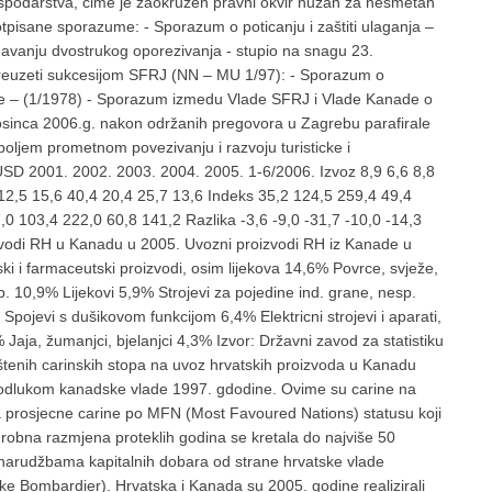
ospodarstva, cime je zaokružen pravni okvir nužan za nesmetan
pisane sporazume: - Sporazum o poticanju i zaštiti ulaganja –
gavanju dvostrukog oporezivanja - stupio na snagu 23.
reuzeti sukcesijom SFRJ (NN – MU 1/97): - Sporazum o
de – (1/1978) - Sporazum izmedu Vlade SFRJ i Vlade Kanade o
rosinca 2006.g. nakon održanih pregovora u Zagrebu parafirale
oljem prometnom povezivanju i razvoju turisticke i
SD 2001. 2002. 2003. 2004. 2005. 1-6/2006. Izvoz 8,9 6,6 8,8
12,5 15,6 40,4 20,4 25,7 13,6 Indeks 35,2 124,5 259,4 49,4
0 103,4 222,0 60,8 141,2 Razlika -3,6 -9,0 -31,7 -10,0 -14,3
oizvodi RH u Kanadu u 2005. Uvozni proizvodi RH iz Kanade u
ki i farmaceutski proizvodi, osim lijekova 14,6% Povrce, svježe,
p. 10,9% Lijekovi 5,9% Strojevi za pojedine ind. grane, nesp.
Spojevi s dušikovom funkcijom 6,4% Elektricni strojevi i aparati,
Jaja, žumanjci, bjelanjci 4,3% Izvor: Državni zavod za statistiku
tenih carinskih stopa na uvoz hrvatskih proizvoda u Kanadu
jen odlukom kanadske vlade 1997. gdodine. Ovime su carine na
prosjecne carine po MFN (Most Favoured Nations) statusu koji
 robna razmjena proteklih godina se kretala do najviše 50
 narudžbama kapitalnih dobara od strane hrvatske vlade
rtke Bombardier). Hrvatska i Kanada su 2005. godine realizirali