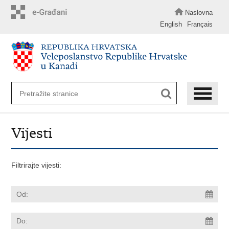
Preskoči
na
Naslovna
glavni
English
Français
sadržaj
Vijesti
Filtrirajte vijesti: