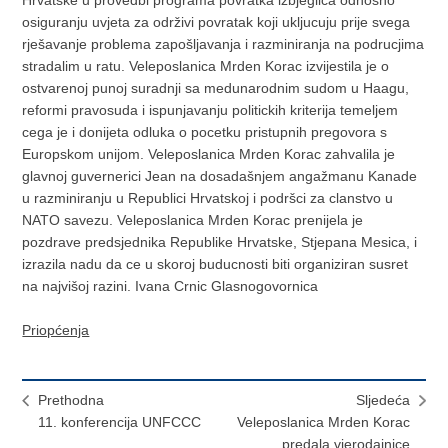
Hrvatske u provedbi programa povratka izbjeglica odnosno
osiguranju uvjeta za održivi povratak koji ukljucuju prije svega
rješavanje problema zapošljavanja i razminiranja na podrucjima
stradalim u ratu. Veleposlanica Mrden Korac izvijestila je o
ostvarenoj punoj suradnji sa medunarodnim sudom u Haagu,
reformi pravosuda i ispunjavanju politickih kriterija temeljem
cega je i donijeta odluka o pocetku pristupnih pregovora s
Europskom unijom. Veleposlanica Mrden Korac zahvalila je
glavnoj guvernerici Jean na dosadašnjem angažmanu Kanade
u razminiranju u Republici Hrvatskoj i podršci za clanstvo u
NATO savezu. Veleposlanica Mrden Korac prenijela je
pozdrave predsjednika Republike Hrvatske, Stjepana Mesica, i
izrazila nadu da ce u skoroj buducnosti biti organiziran susret
na najvišoj razini. Ivana Crnic Glasnogovornica
Priopćenja
Prethodna
Sljedeća
11. konferencija UNFCCC
Veleposlanica Mrden Korac
predala vjerodajnice