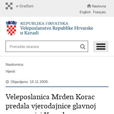
Preskoči
na
Naslovna
glavni
English
Français
sadržaj
Naslovnica
Vijesti
Objavljeno: 15.11.2005.
Veleposlanica Mrden Korac
predala vjerodajnice glavnoj