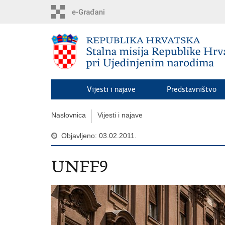
Preskoči
na
glavni
sadržaj
Vijesti i najave
Predstavništvo
Naslovnica
Vijesti i najave
Objavljeno: 03.02.2011.
UNFF9