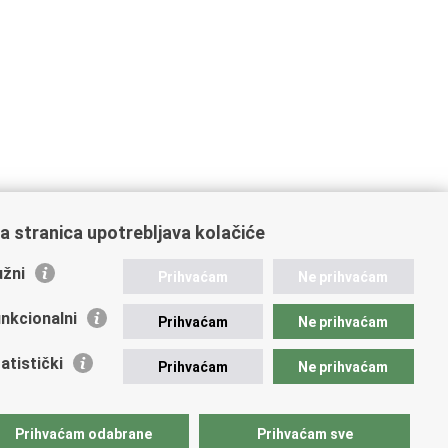
a stranica upotrebljava kolačiće
žni
Prihvaćam
Ne prihvaćam
nkcionalni
Prihvaćam
Ne prihvaćam
atistički
Prihvaćam
Ne prihvaćam
Prihvaćam odabrane
Prihvaćam sve