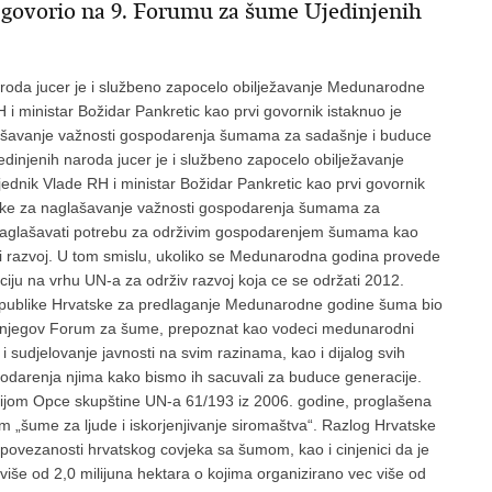
c govorio na 9. Forumu za šume Ujedinjenih
roda jucer je i službeno zapocelo obilježavanje Medunarodne
 i ministar Božidar Pankretic kao prvi govornik istaknuo je
ašavanje važnosti gospodarenja šumama za sadašnje i buduce
dinjenih naroda jucer je i službeno zapocelo obilježavanje
dnik Vlade RH i ministar Božidar Pankretic kao prvi govornik
ike za naglašavanje važnosti gospodarenja šumama za
 naglašavati potrebu za održivim gospodarenjem šumama kao
i razvoj. U tom smislu, ukoliko se Medunarodna godina provede
ciju na vrhu UN-a za održiv razvoj koja ce se održati 2012.
Republike Hrvatske za predlaganje Medunarodne godine šuma bio
to njegov Forum za šume, prepoznat kao vodeci medunarodni
i sudjelovanje javnosti na svim razinama, kao i dijalog svih
podarenja njima kako bismo ih sacuvali za buduce generacije.
ucijom Opce skupštine UN-a 61/193 iz 2006. godine, proglašena
ume za ljude i iskorjenjivanje siromaštva“. Razlog Hrvatske
j povezanosti hrvatskog covjeka sa šumom, kao i cinjenici da je
še od 2,0 milijuna hektara o kojima organizirano vec više od