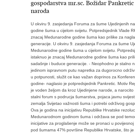
gospodarstva mr.sc. Božidar Pankreti
naroda
U okviru 9. zasjedanja Foruma za šume Ujedinjenih na
godine šuma u cijelom svijetu. Potpredsjednik Vlade RH
znacaj Medunarodne godine šuma kao prilike za nagl
generacije. U okviru 9. zasjedanja Foruma za šume Uje
Medunarodne godine šuma u cijelom svijetu. Potpredsje
istaknuo je znacaj Medunarodne godine šuma kao pril
sadašnje i buduce generacije. - Neophodno je stalno
jedinom ispravnom putu napretka za dugorocno održiv
u potpunosti, služit ce kao važan doprinos za Konferen
godine- naglasio je potpredsjednik Pankretic. Motiv 
je voden željom da kroz Ujedinjene narode, a naroci
stalni forum s podrucja šumarstva, pojaca javnu svijest 
zemalja Svijetao važnosti šuma i potrebi održivog gos
Ova je godina na inicijativu Republike Hrvatske rezol
Medunarodnom godinom šuma i održava se pod temom „š
inicijative za proglašenje može se pronaci u povijesno
pod šumama 47% površine Republike Hrvatske, što je vi