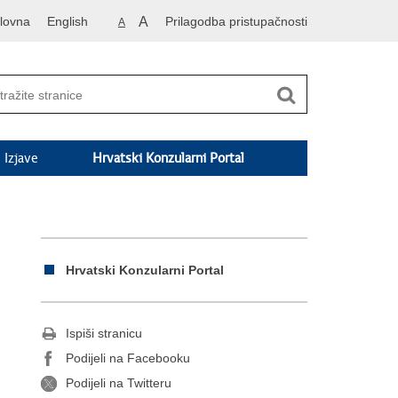
lovna
English
A
Prilagodba pristupačnosti
A
Izjave
Hrvatski Konzularni Portal
Hrvatski Konzularni Portal
Ispiši stranicu
Podijeli na Facebooku
Podijeli na Twitteru