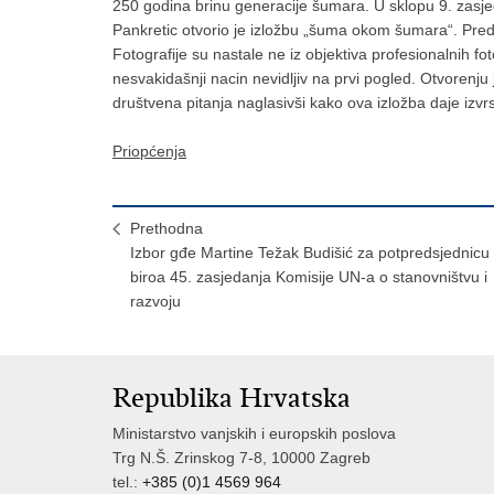
250 godina brinu generacije šumara. U sklopu 9. zasj
Pankretic otvorio je izložbu „šuma okom šumara“. Preds
Fotografije su nastale ne iz objektiva profesionalnih f
nesvakidašnji nacin nevidljiv na prvi pogled. Otvorenj
društvena pitanja naglasivši kako ova izložba daje izv
Priopćenja
Prethodna
Izbor gđe Martine Težak Budišić za potpredsjednicu
biroa 45. zasjedanja Komisije UN-a o stanovništvu i
razvoju
Republika Hrvatska
Ministarstvo vanjskih i europskih poslova
Trg N.Š. Zrinskog 7-8, 10000 Zagreb
tel.:
+385 (0)1 4569 964