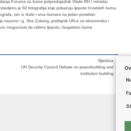
edanja Foruma za šume potpredsjednik Vlade RH I ministar
tavljeno je 50 fotografija koje pokazuju ljepote hrvatskih šuma.
otografa, vec iz duše i srca šumara na jedan poseban
u je nazocio i g. Sha Zukang, podtajnik UN-a za ekonomska i
rsnu mogucnost da vidimo ljepotu i bogatstvo šume.
Sljedeća
UN Security Council Debate on peacebuilding and
Ov
institution building
Nu
Fu
St