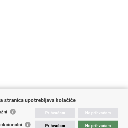
a stranica upotrebljava kolačiće
žni
Prihvaćam
Ne prihvaćam
nkcionalni
Prihvaćam
Ne prihvaćam