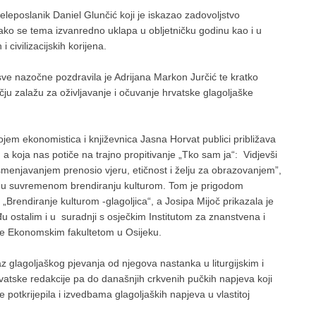
leposlanik Daniel Glunčić koji je iskazao zadovoljstvo
kako se tema izvanredno uklapa u obljetničku godinu kao i u
civilizacijskih korijena.
ve nazočne pozdravila je Adrijana Markon Jurčić te kratko
ju zalažu za oživljavanje i očuvanje hrvatske glagoljaške
jem ekonomistica i književnica Jasna Horvat publici približava
a koja nas potiče na trajno propitivanje „Tko sam ja“: Vidjevši
ismenjavanjem prenosio vjeru, etičnost i želju za obrazovanjem”,
ce u suvremenom brendiranju kulturom. Tom je prigodom
 „Brendiranje kulturom -glagoljica“, a Josipa Mijoč prikazala je
ostalim i u suradnji s osječkim Institutom za znanstvena i
t“ te Ekonomskim fakultetom u Osijeku.
kaz glagoljaškog pjevanja od njegova nastanka u liturgijskim i
vatske redakcije pa do današnjih crkvenih pučkih napjeva koji
e potkrijepila i izvedbama glagoljaških napjeva u vlastitoj