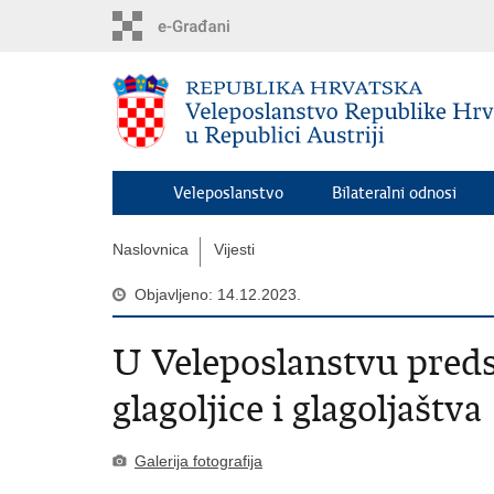
Preskoči
na
glavni
sadržaj
Veleposlanstvo
Bilateralni odnosi
Naslovnica
Vijesti
Objavljeno: 14.12.2023.
U Veleposlanstvu predst
glagoljice i glagoljaštva
Galerija fotografija