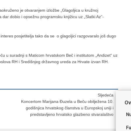
aokruženo je otvaranjem izložbe „Glagoljica u kružnoj
ć na dar dobio i opsežnu programsku knjižicu uz „Slatki Az“-
interes posjetitelja tako da se o glagoljici razgovaralo još dugo
eču u suradnji s Maticom hrvatskom Beč i institutom „Andizet“ uz
 poslova RH i Središnjeg državnog ureda za Hrvate izvan RH.
Sljedeća
Koncertom Marijana Đuzela u Beču obilježena 10.
Ov
godišnjica hrvatskog članstva u Europskoj uniji i
Nu
predstavljeno hrvatsko glazbeno stvaralaštvo
Fu