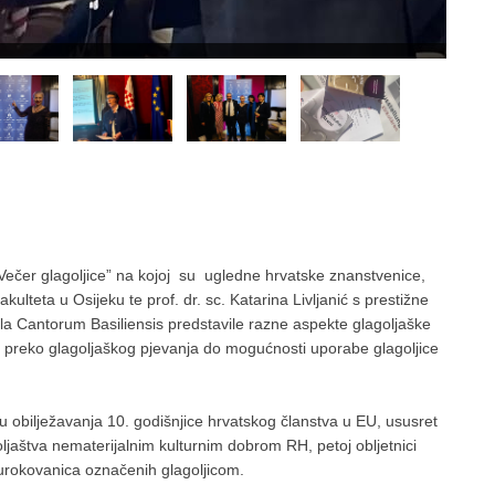
ečer glagoljice” na kojoj su ugledne hrvatske znanstvenice,
ulteta u Osijeku te prof. dr. sc. Katarina Livljanić s prestižne
a Cantorum Basiliensis predstavile razne aspekte glagoljaške
a preko glagoljaškog pjevanja do mogućnosti uporabe glagoljice
u obilježavanja 10. godišnjice hrvatskog članstva u EU, ususret
goljaštva nematerijalnim kulturnim dobrom RH, petoj obljetnici
urokovanica označenih glagoljicom.