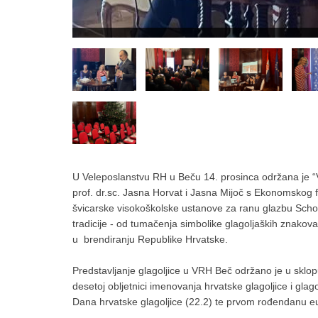
U Veleposlanstvu RH u Beču 14. prosinca održana je “V
prof. dr.sc. Jasna Horvat i Jasna Mijoč s Ekonomskog fak
švicarske visokoškolske ustanove za ranu glazbu Schol
tradicije - od tumačenja simbolike glagoljaških znakov
u brendiranju Republike Hrvatske.
Predstavljanje glagoljice u VRH Beč održano je u sklop
desetoj obljetnici imenovanja hrvatske glagoljice i gla
Dana hrvatske glagoljice (22.2) te prvom rođendanu e