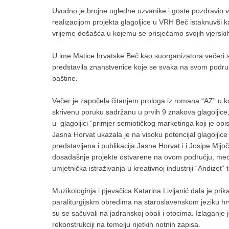
Uvodno je brojne ugledne uzvanike i goste pozdravio ve
realizacijom projekta glagoljice u VRH Beč istaknuvši 
vrijeme došašća u kojemu se prisjećamo svojih vjerskih i 
U ime Matice hrvatske Beč kao suorganizatora večeri s
predstavila znanstvenice koje se svaka na svom područ
baštine.
Večer je započela čitanjem prologa iz romana “AZ” u ko
skrivenu poruku sadržanu u prvih 9 znakova glagoljice, 
u glagoljici “primjer semiotičkog marketinga koji je op
Jasna Horvat ukazala je na visoku potencijal glagolji
predstavljena i publikacija Jasne Horvat i i Josipe Mijoč
dosadašnje projekte ostvarene na ovom području, među 
umjetnička istraživanja u kreativnoj industriji “Andize
Muzikologinja i pjevačica Katarina Livljanić dala je pri
paraliturgijskm obredima na staroslavenskom jeziku hr
su se sačuvali na jadranskoj obali i otocima. Izlaganje j
rekonstrukciji na temelju rijetkih notnih zapisa.