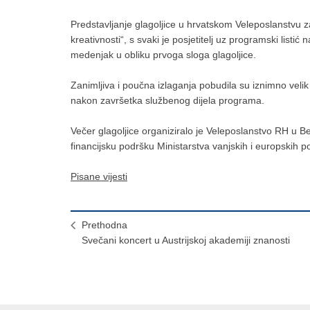
Predstavljanje glagoljice u hrvatskom Veleposlanstvu z
kreativnosti“, s svaki je posjetitelj uz programski listi
medenjak u obliku prvoga sloga glagoljice.
Zanimljiva i poučna izlaganja pobudila su iznimno velik 
nakon završetka službenog dijela programa.
Večer glagoljice organiziralo je Veleposlanstvo RH u B
financijsku podršku Ministarstva vanjskih i europskih
Pisane vijesti
Prethodna
Svečani koncert u Austrijskoj akademiji znanosti