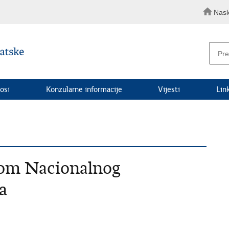
Nasl
osi
Konzularne informacije
Vijesti
Lin
kom Nacionalnog
ea