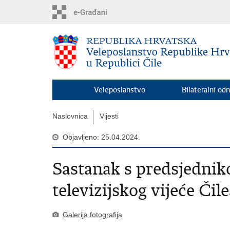
Preskoči
na
glavni
sadržaj
Veleposlanstvo
Bilateralni odn
Naslovnica
Vijesti
Objavljeno: 25.04.2024.
Sastanak s predsjedni
televizijskog vijeće Čil
Galerija fotografija