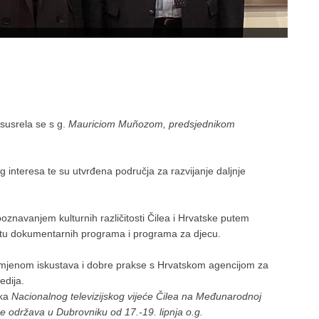
susrela se s g.
Mauriciom Muñozom, predsjednikom
interesa te su utvrđena područja za razvijanje daljnje
oznavanjem kulturnih različitosti Čilea i Hrvatske putem
ntu dokumentarnih programa i programa za djecu.
razmjenom iskustava i dobre prakse s Hrvatskom agencijom za
edija.
ika
Nacionalnog televizijskog vijeće Čilea na
Međunarodnoj
se održava u Dubrovniku od 17.-19. lipnja o.g.