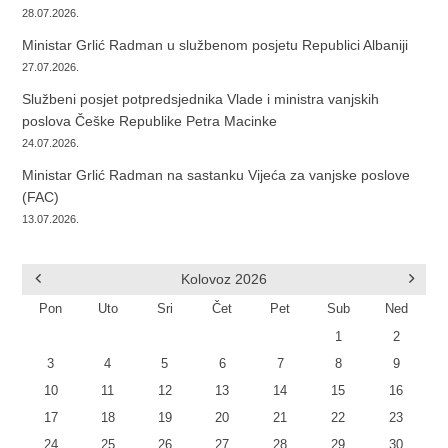
28.07.2026.
Ministar Grlić Radman u službenom posjetu Republici Albaniji
27.07.2026.
Službeni posjet potpredsjednika Vlade i ministra vanjskih
poslova Češke Republike Petra Macinke
24.07.2026.
Ministar Grlić Radman na sastanku Vijeća za vanjske poslove
(FAC)
13.07.2026.
Kolovoz
2026
Pon
Uto
Sri
Čet
Pet
Sub
Ned
1
2
3
4
5
6
7
8
9
10
11
12
13
14
15
16
17
18
19
20
21
22
23
24
25
26
27
28
29
30