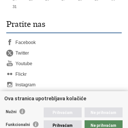
31
Pratite nas
Facebook
Twitter
Youtube
Flickr
Instagram
LinkedIn
Ova stranica upotrebljava kolačiće
Nužni
Prihvaćam
Ne prihvaćam
Republika Hrvatska
Funkcionalni
Prihvaćam
Ne prihvaćam