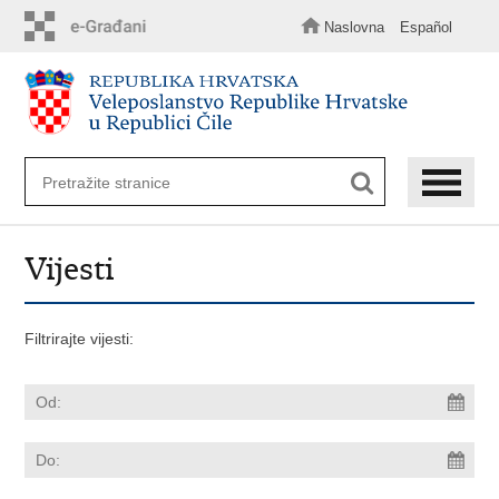
Preskoči
na
Naslovna
Español
glavni
sadržaj
Vijesti
Filtrirajte vijesti: