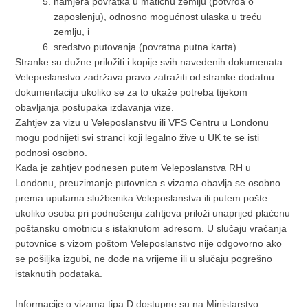
namjera povratka u matičnu zemlju (potvrda o
zaposlenju), odnosno mogućnost ulaska u treću
zemlju, i
sredstvo putovanja (povratna putna karta).
Stranke su dužne priložiti i kopije svih navedenih dokumenata.
Veleposlanstvo zadržava pravo zatražiti od stranke dodatnu
dokumentaciju ukoliko se za to ukaže potreba tijekom
obavljanja postupaka izdavanja vize.
Zahtjev za vizu u Veleposlanstvu ili VFS Centru u Londonu
mogu podnijeti svi stranci koji legalno žive u UK te se isti
podnosi osobno.
Kada je zahtjev podnesen putem Veleposlanstva RH u
Londonu, preuzimanje putovnica s vizama obavlja se osobno
prema uputama službenika Veleposlanstva ili putem pošte
ukoliko osoba pri podnošenju zahtjeva priloži unaprijed plaćenu
poštansku omotnicu s istaknutom adresom. U slučaju vraćanja
putovnice s vizom poštom Veleposlanstvo nije odgovorno ako
se pošiljka izgubi, ne dođe na vrijeme ili u slučaju pogrešno
istaknutih podataka.
Informacije o vizama tipa D dostupne su na
Ministarstvo