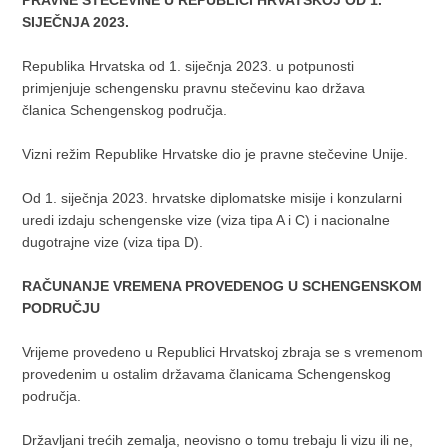
PRAVNE STEČEVINE U REPUBLICI HRVATSKOJ OD 1.
SIJEČNJA 2023.
Republika Hrvatska od 1. siječnja 2023. u potpunosti
primjenjuje schengensku pravnu stečevinu kao država
članica Schengenskog područja.
Vizni režim Republike Hrvatske dio je pravne stečevine Unije.
Od 1. siječnja 2023. hrvatske diplomatske misije i konzularni
uredi izdaju schengenske vize (viza tipa A i C) i nacionalne
dugotrajne vize (viza tipa D).
RAČUNANJE VREMENA PROVEDENOG U SCHENGENSKOM
PODRUČJU
Vrijeme provedeno u Republici Hrvatskoj zbraja se s vremenom
provedenim u ostalim državama članicama Schengenskog
područja.
Državljani trećih zemalja, neovisno o tomu trebaju li vizu ili ne,