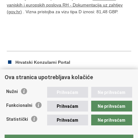
vanjskih i europskih poslova RH - Dokumentacija uz zahtjev
(gov.hr)
. Vizna pristojba za vizu tipa D iznosi: 81,48 GBP.
Hrvatski Konzularni Portal
Ova stranica upotrebljava kolačiće
Ispiši
Podijeli
Podijeli
Nužni
Prihvaćam
Ne prihvaćam
stranicu
na
na
Republika Hrvatska
Facebooku
Twitteru
Funkcionalni
Prihvaćam
Ne prihvaćam
Ministarstvo vanjskih i europskih poslova
Statistički
Prihvaćam
Ne prihvaćam
Trg N.Š. Zrinskog 7-8, 10000 Zagreb
tel.:
+385 (0)1 4569 964
fax: +385 (0)1 4551 795, +385 (0)1 4920 149