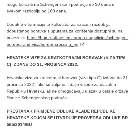
mogu boraviti na Schengenskom području do 90 dana u
svakom razdoblju od 180 dana.
Dodatne informacije te kalkulator za izračun razdoblja
dopuštenog boravka s uputama za korištenje dostupni su na
poveznici:
https://home-affairs.ec.europa.eu/policies/schengen-
borders-and-visa/border-crossing_en
HRVATSKE VIZE ZA KRATKOTRAJNI BORAVAK (VIZA TIPA
C) IZDANE DO 31. PROSINCA 2022.
Hrvatske vize za kratkotrajni boravak (viza tipa C) izdane do 31.
prosinca 2022., ako su valjane, i dalje vrijede za ulazak u
Republiku Hrvatsku, ali ne omogućavaju ulazak u ostale države
članice Schengenskog područja.
PRESTANAK PRIMJENE ODLUKE VLADE REPUBLIKE
HRVATSKE KOJOM SE UTVRĐUJE PROVEDBA ODLUKE BR.
565/2014/EU