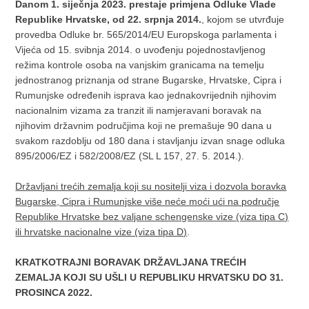
Danom 1. siječnja 2023. prestaje primjena Odluke Vlade
Republike Hrvatske, od 22. srpnja 2014.
, kojom se utvrđuje
provedba Odluke br. 565/2014/EU Europskoga parlamenta i
Vijeća od 15. svibnja 2014. o uvođenju pojednostavljenog
režima kontrole osoba na vanjskim granicama na temelju
jednostranog priznanja od strane Bugarske, Hrvatske, Cipra i
Rumunjske određenih isprava kao jednakovrijednih njihovim
nacionalnim vizama za tranzit ili namjeravani boravak na
njihovim državnim područjima koji ne premašuje 90 dana u
svakom razdoblju od 180 dana i stavljanju izvan snage odluka
895/2006/EZ i 582/2008/EZ (SL L 157, 27. 5. 2014.).
Državljani trećih zemalja koji su nositelji viza i dozvola boravka
Bugarske, Cipra i Rumunjske više neće moći ući na područje
Republike Hrvatske bez valjane schengenske vize (viza tipa C)
ili hrvatske nacionalne vize (viza tipa D)
.
KRATKOTRAJNI BORAVAK DRŽAVLJANA TREĆIH
ZEMALJA KOJI SU UŠLI U REPUBLIKU HRVATSKU DO 31.
PROSINCA 2022.