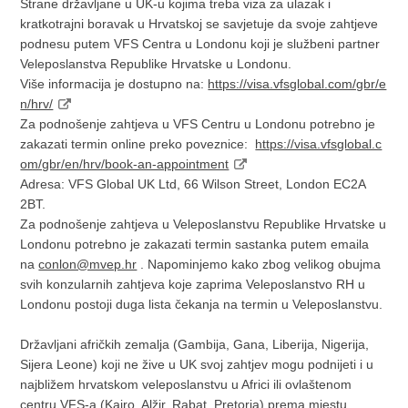
Strane državljane u UK-u kojima treba viza za ulazak i
kratkotrajni boravak u Hrvatskoj se savjetuje da svoje zahtjeve
podnesu putem VFS Centra u Londonu koji je službeni partner
Veleposlanstva Republike Hrvatske u Londonu.
Više informacija je dostupno na:
https://visa.vfsglobal.com/gbr/e
n/hrv/
Za podnošenje zahtjeva u VFS Centru u Londonu potrebno je
zakazati termin online preko poveznice:
https://visa.vfsglobal.c
om/gbr/en/hrv/book-an-appointment
Adresa: VFS Global UK Ltd, 66 Wilson Street, London EC2A
2BT.
Za podnošenje zahtjeva u Veleposlanstvu Republike Hrvatske u
Londonu potrebno je zakazati termin sastanka putem emaila
na
conlon@mvep.hr
. Napominjemo kako zbog velikog obujma
svih konzularnih zahtjeva koje zaprima Veleposlanstvo RH u
Londonu postoji duga lista čekanja na termin u Veleposlanstvu.
Državljani afričkih zemalja (Gambija, Gana, Liberija, Nigerija,
Sijera Leone) koji ne žive u UK svoj zahtjev mogu podnijeti i u
najbližem hrvatskom veleposlanstvu u Africi ili ovlaštenom
centru VFS-a (Kairo, Alžir, Rabat, Pretoria) prema mjestu