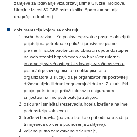
zahtjeve za izdavanje viza državljanima Gruzije, Moldove,
Ukrajine iznosi 30 GBP osim ukoliko Sporazumom nije
drugačije određeno).
dokumentacija kojom se dokazuju:
svrhu boravka – Za poslovne/privatne posjete obitelji ili
prijateljima potrebno je priložiti jamstveno pismo
pravne ili fizičke osobe čiji su obrasci i upute dostupne
na web stranici
https://mvep.gov.hr/hr/konzularne-
informacije/vize/postupak-izdavanja-viza/jamstveno-
pismo/
ili pozivnog pisma u obliku pismena
organizatora u slučaju da je organizator i/ili pokrovitelj
državno tijelo ili drugi odgovarajući dokaz. Za turistički
posjet potrebno je priložiti dokaz o osiguranom
smještaju na ime podnositelja zahtjeva.
osigurani smještaj (rezervacija hotela izvršena na ime
podnositelja zahtjeva) i
troškovi boravka (potvrda banke o prihodima u zadnja
tri mjeseca do dana podnošenja zahtjeva),
valjano putno zdravstveno osiguranje,