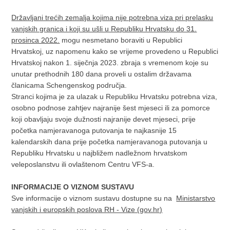
Državljani trećih zemalja kojima nije potrebna viza pri prelasku
vanjskih granica i koji su ušli u Republiku Hrvatsku do 31.
prosinca 2022.
mogu nesmetano boraviti u Republici
Hrvatskoj, uz napomenu kako se vrijeme provedeno u Republici
Hrvatskoj nakon 1. siječnja 2023. zbraja s vremenom koje su
unutar prethodnih 180 dana proveli u ostalim državama
članicama Schengenskog područja.
Stranci kojima je za ulazak u Republiku Hrvatsku potrebna viza,
osobno podnose zahtjev najranije šest mjeseci ili za pomorce
koji obavljaju svoje dužnosti najranije devet mjeseci, prije
početka namjeravanoga putovanja te najkasnije 15
kalendarskih dana prije početka namjeravanoga putovanja u
Republiku Hrvatsku u najbližem nadležnom hrvatskom
veleposlanstvu ili ovlaštenom Centru VFS-a.
INFORMACIJE O VIZNOM SUSTAVU
Sve informacije o viznom sustavu dostupne su na
Ministarstvo
vanjskih i europskih poslova RH - Vize (gov.hr)