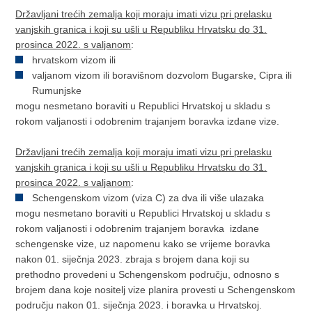
Državljani trećih zemalja koji moraju imati vizu pri prelasku
vanjskih granica i koji su ušli u Republiku Hrvatsku do 31.
prosinca 2022. s valjanom
:
hrvatskom vizom ili
valjanom vizom ili boravišnom dozvolom Bugarske, Cipra ili
Rumunjske
mogu nesmetano boraviti u Republici Hrvatskoj u skladu s
rokom valjanosti i odobrenim trajanjem boravka izdane vize.
Državljani trećih zemalja koji moraju imati vizu pri prelasku
vanjskih granica i koji su ušli u Republiku Hrvatsku do 31.
prosinca 2022. s valjanom
:
Schengenskom vizom (viza C) za dva ili više ulazaka
mogu nesmetano boraviti u Republici Hrvatskoj u skladu s
rokom valjanosti i odobrenim trajanjem boravka izdane
schengenske vize, uz napomenu kako se vrijeme boravka
nakon 01. siječnja 2023. zbraja s brojem dana koji su
prethodno provedeni u Schengenskom području, odnosno s
brojem dana koje nositelj vize planira provesti u Schengenskom
području nakon 01. siječnja 2023. i boravka u Hrvatskoj.