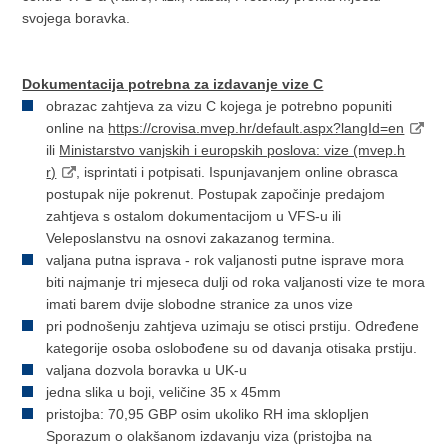
svojega boravka.
Dokumentacija potrebna za izdavanje vize C
obrazac zahtjeva za vizu C kojega je potrebno popuniti
online na
https://crovisa.mvep.hr/default.aspx?langId=en
ili
Ministarstvo vanjskih i europskih poslova: vize (mvep.h
r)
, isprintati i potpisati. Ispunjavanjem online obrasca
postupak nije pokrenut. Postupak započinje predajom
zahtjeva s ostalom dokumentacijom u VFS-u ili
Veleposlanstvu na osnovi zakazanog termina.
valjana putna isprava - rok valjanosti putne isprave mora
biti najmanje tri mjeseca dulji od roka valjanosti vize te mora
imati barem dvije slobodne stranice za unos vize
pri podnošenju zahtjeva uzimaju se otisci prstiju. Određene
kategorije osoba oslobođene su od davanja otisaka prstiju.
valjana dozvola boravka u UK-u
jedna slika u boji, veličine 35 x 45mm
pristojba: 70,95 GBP osim ukoliko RH ima sklopljen
Sporazum o olakšanom izdavanju viza (pristojba na