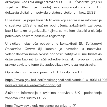
državljani, kao i svi drugi državljani EU, EGP i Švicarske (koji su
živjeli u UK-u prije brexita) svoj imigracijski status u UK
dokazuju digitalnom potvrdu o statusu stečenom kroz EUSS.
U nastavku je popis korisnih linkova koji sadrže više informacija
o sustavu EUSS te načinu podnošenja zakašnjelih zahtjeva,
kao i kontakte organizacija kojima se možete obratiti u slučaju
poteškoća prilikom postupka registracije.
U slučaju nejasnoća potrebno je kontaktirati
EU Settlement
Resolution Centre
čiji kontakt je naveden u nastavku.
Veleposlanstvo nema ovlasti podnositi zahtjeve u ime hrvatskih
državljana kao niti tumačiti odredbe britanskih propisa i davati
pravne savjete o tome tko zadovoljava uvjete za registraciju.
Općenite informacije o pravima EU državljana u UK
https://mvep.gov.hr/UserDocsImages/files/file/dmku/uk/1903141206
nova-verzija-za-web-vrh-london-f.pdf
Službene informacije o uvjetima boravka u UK i podnošenje
zahtjeva kroz sustav EUSS
https://www.gov.uk/uk-residence-eu-citizens