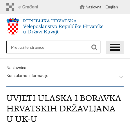
Preskoči
na
Naslovna
English
glavni
sadržaj
Naslovnica
Konzularne informacije
UVJETI ULASKA I BORAVKA
HRVATSKIH DRŽAVLJANA
U UK-U