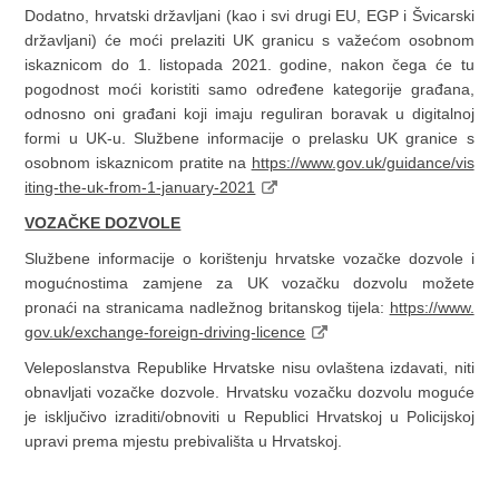
Dodatno, hrvatski državljani (kao i svi drugi EU, EGP i Švicarski
državljani) će moći prelaziti UK granicu s važećom osobnom
iskaznicom do 1. listopada 2021. godine, nakon čega će tu
pogodnost moći koristiti samo određene kategorije građana,
odnosno oni građani koji imaju reguliran boravak u digitalnoj
formi u UK-u. Službene informacije o prelasku UK granice s
osobnom iskaznicom pratite na
https://www.gov.uk/guidance/vis
iting-the-uk-from-1-january-2021
VOZAČKE DOZVOLE
Službene informacije o korištenju hrvatske vozačke dozvole i
mogućnostima zamjene za UK vozačku dozvolu možete
pronaći na stranicama nadležnog britanskog tijela:
https://www.
gov.uk/exchange-foreign-driving-licence
Veleposlanstva Republike Hrvatske nisu ovlaštena izdavati, niti
obnavljati vozačke dozvole. Hrvatsku vozačku dozvolu moguće
je isključivo izraditi/obnoviti u Republici Hrvatskoj u Policijskoj
upravi prema mjestu prebivališta u Hrvatskoj.