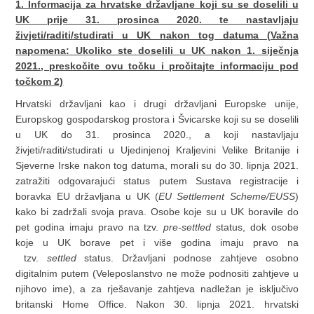
1. Informacija za hrvatske državljane koji su se doselili u
UK prije 31. prosinca 2020. te nastavljaju
živjeti/raditi/studirati u UK nakon tog datuma (Važna
napomena: Ukoliko ste doselili u UK nakon 1. siječnja
2021., preskočite ovu točku i pročitajte informaciju pod
točkom 2)
Hrvatski državljani kao i drugi državljani Europske unije,
Europskog gospodarskog prostora i Švicarske koji su se doselili
u UK do 31. prosinca 2020., a koji nastavljaju
živjeti/raditi/studirati u Ujedinjenoj Kraljevini Velike Britanije i
Sjeverne Irske nakon tog datuma, morali su do 30. lipnja 2021.
zatražiti odgovarajući status putem Sustava registracije i
boravka EU državljana u UK (
EU Settlement Scheme/EUSS
)
kako bi zadržali svoja prava. Osobe koje su u UK boravile do
pet godina imaju pravo na tzv.
pre-settled
status, dok osobe
koje u UK borave pet i više godina imaju pravo na
tzv.
settled
status. Državljani podnose zahtjeve osobno
digitalnim putem (Veleposlanstvo ne može podnositi zahtjeve u
njihovo ime), a za rješavanje zahtjeva nadležan je isključivo
britanski Home Office. Nakon 30. lipnja 2021. hrvatski