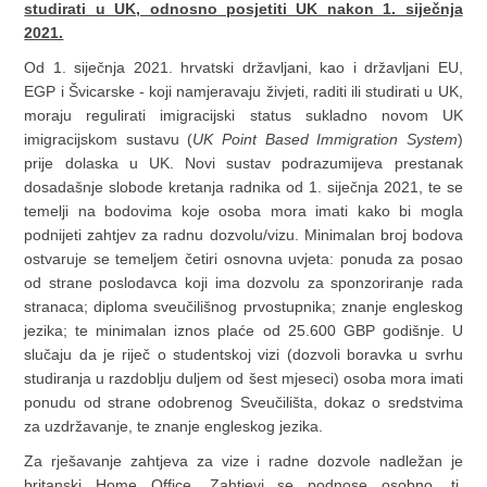
studirati u UK, odnosno posjetiti UK nakon 1. siječnja
2021.
Od 1. siječnja 2021. hrvatski državljani, kao i državljani EU,
EGP i Švicarske - koji namjeravaju živjeti, raditi ili studirati u UK,
moraju regulirati imigracijski status sukladno novom UK
imigracijskom sustavu (
UK Point Based Immigration System
)
prije dolaska u UK. Novi sustav podrazumijeva prestanak
dosadašnje slobode kretanja radnika od 1. siječnja 2021, te se
temelji na bodovima koje osoba mora imati kako bi mogla
podnijeti zahtjev za radnu dozvolu/vizu. Minimalan broj bodova
ostvaruje se temeljem četiri osnovna uvjeta: ponuda za posao
od strane poslodavca koji ima dozvolu za sponzoriranje rada
stranaca; diploma sveučilišnog prvostupnika; znanje engleskog
jezika; te minimalan iznos plaće od 25.600 GBP godišnje. U
slučaju da je riječ o studentskoj vizi (dozvoli boravka u svrhu
studiranja u razdoblju duljem od šest mjeseci) osoba mora imati
ponudu od strane odobrenog Sveučilišta, dokaz o sredstvima
za uzdržavanje, te znanje engleskog jezika.
Za rješavanje zahtjeva za vize i radne dozvole nadležan je
britanski Home Office. Zahtjevi se podnose osobno, tj.