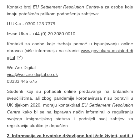
Kontakt broj
EU Settlement Resolution Centre
-a za osobe koje
imaju poteškoća prilikom podnošenja zahtjeva:
U UK-u - 0300 123 7379
Izvan Uk-a - +44 (0) 20 3080 0010
Kontakti za osobe koje trebaju pomoć u ispunjavanju online
obrasca (više informacija na stranici
www.gov.uk/eu-assisted-di
gital
):
We-Are-Digital
visa@we-are-digital.co.uk
03333 445 675
Studenti koji su pohađali online predavanja na britanskim
sveučilištima, ali zbog pandemije koronavirusa nisu boravili u
UK tijekom 2020. moraju kontaktirati
EU Settlement Resolution
Centre
kako bi se na ispravan način informirali o reguliranju
svojega imigracijskog statusa i podnijeli svoj zahtjev za
registraciju ukoliko je dopušten.
2. Informacija za hrvatske državljane koji žele živjeti, raditi i