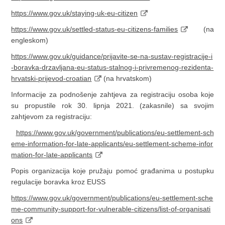
https://www.gov.uk/staying-uk-eu-citizen
https://www.gov.uk/settled-status-eu-citizens-families
(na
engleskom)
https://www.gov.uk/guidance/prijavite-se-na-sustav-registracije-i
-boravka-drzavljana-eu-status-stalnog-i-privremenog-rezidenta-
hrvatski-prijevod-croatian
(na hrvatskom)
Informacije za podnošenje zahtjeva za registraciju osoba koje
su propustile rok 30. lipnja 2021. (zakasnile) sa svojim
zahtjevom za registraciju:
https://www.gov.uk/government/publications/eu-settlement-sch
eme-information-for-late-applicants/eu-settlement-scheme-infor
mation-for-late-applicants
Popis organizacija koje pružaju pomoć građanima u postupku
regulacije boravka kroz EUSS
https://www.gov.uk/government/publications/eu-settlement-sche
me-community-support-for-vulnerable-citizens/list-of-organisati
ons