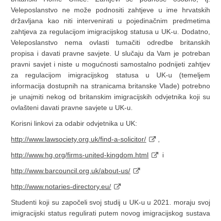
Veleposlanstvo ne može podnositi zahtjeve u ime hrvatskih
državljana kao niti intervenirati u pojedinačnim predmetima
zahtjeva za regulacijom imigracijskog statusa u UK-u. Dodatno,
Veleposlanstvo nema ovlasti tumačiti odredbe britanskih
propisa i davati pravne savjete. U slučaju da Vam je potreban
pravni savjet i niste u mogućnosti samostalno podnijeti zahtjev
za regulacijom imigracijskog statusa u UK-u (temeljem
informacija dostupnih na stranicama britanske Vlade) potrebno
je unajmiti nekog od britanskim imigracijskih odvjetnika koji su
ovlašteni davati pravne savjete u UK-u.
Korisni linkovi za odabir odvjetnika u UK:
http://www.lawsociety.org.uk/find-a-solicitor/
,
http://www.hg.org/firms-united-kingdom.html
i
http://www.barcouncil.org.uk/about-us/
http://www.notaries-directory.eu/
Studenti koji su započeli svoj studij u UK-u u 2021. moraju svoj
imigracijski status regulirati putem novog imigracijskog sustava