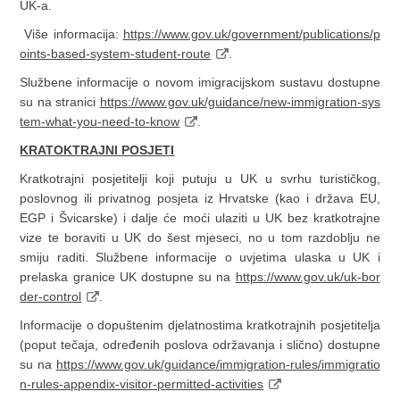
UK-a.
Više informacija:
https://www.gov.uk/government/publications/p
oints-based-system-student-route
.
Službene informacije o novom imigracijskom sustavu dostupne
su na stranici
https://www.gov.uk/guidance/new-immigration-sys
tem-what-you-need-to-know
.
KRATOKTRAJNI POSJETI
Kratkotrajni posjetitelji koji putuju u UK u svrhu turističkog,
poslovnog ili privatnog posjeta iz Hrvatske (kao i država EU,
EGP i Švicarske) i dalje će moći ulaziti u UK bez kratkotrajne
vize te boraviti u UK do šest mjeseci, no u tom razdoblju ne
smiju raditi. Službene informacije o uvjetima ulaska u UK i
prelaska granice UK dostupne su na
https://www.gov.uk/uk-bor
der-control
.
Informacije o dopuštenim djelatnostima kratkotrajnih posjetitelja
(poput tečaja, određenih poslova održavanja i slično) dostupne
su na
https://www.gov.uk/guidance/immigration-rules/immigratio
n-rules-appendix-visitor-permitted-activities