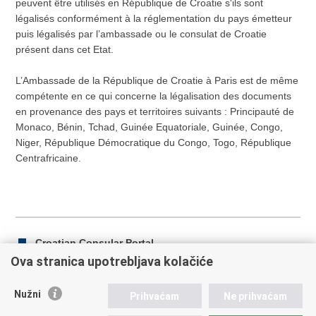
peuvent être utilisés en République de Croatie s'ils sont
légalisés conformément à la réglementation du pays émetteur
puis légalisés par l’ambassade ou le consulat de Croatie
présent dans cet Etat.
L’Ambassade de la République de Croatie à Paris est de même
compétente en ce qui concerne la légalisation des documents
en provenance des pays et territoires suivants : Principauté de
Monaco, Bénin, Tchad, Guinée Equatoriale, Guinée, Congo,
Niger, République Démocratique du Congo, Togo, République
Centrafricaine.
Croatian Consular Portal
Ova stranica upotrebljava kolačiće
Nužni
Prihvaćam
Ne prihvaćam
Print
Share
Share