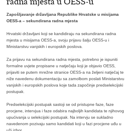
radna mjesta u OESS-u
Zapošljavanje državljana Republike Hrvatske u misijama
OESS-a – sekundirana radna mjesta
Hrvatski državljani koji se kandidiraju na sekundirana radna
mjesta u misijama OESS-a, svoju prijavu šalju OESS-u i
Ministarstvu vanjskih i europskih poslova.
Za prijavu na sekundirana radna mjesta, potrebno je ispuniti
formalne uvjete propisane u natječaju koji je objavio OESS,
prijaviti se putem mrežne stranice OESS-a na željeni natječaj te
niže navedenu dokumentaciju sa zamolbom poslati Ministarstvu
vanjskih i europskih poslova koje tada započinje predselekcijski
postupak.
Predselekcijski postupak sastoji se od pristupne faze, faze
procjene, intervjua i faze odabira najboljih kandidata te njihovog
upućivanja u selekcijski postupak. Na intervju se sukladno
navedenom pozivaju samo kandidati koji u fazi procjene uđu u
uži izbor.