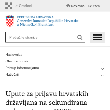
Preskoči
na
Naslovna
Deutsch
glavni
sadržaj
Naslovnica
Glavni izbornik
Pristup informacijama
Natječaji
Upute za prijavu hrvatskih
državljana na sekundirana