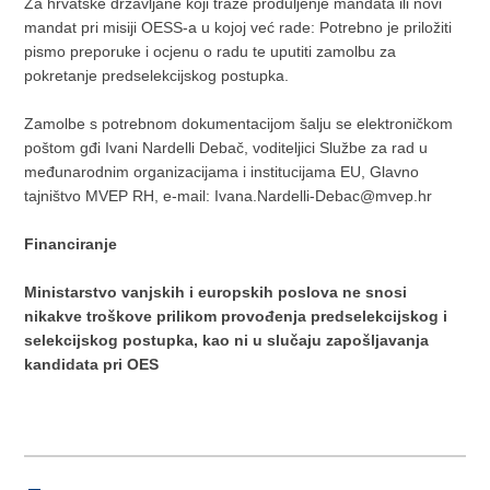
Za hrvatske državljane koji traže produljenje mandata ili novi
mandat pri misiji OESS-a u kojoj već rade: Potrebno je priložiti
pismo preporuke i ocjenu o radu te uputiti zamolbu za
pokretanje predselekcijskog postupka.
Zamolbe s potrebnom dokumentacijom šalju se elektroničkom
poštom gđi Ivani Nardelli Debač, voditeljici Službe za rad u
međunarodnim organizacijama i institucijama EU, Glavno
tajništvo MVEP RH, e-mail: Ivana.Nardelli-Debac@mvep.hr
Financiranje
Ministarstvo vanjskih i europskih poslova ne snosi
nikakve troškove prilikom provođenja predselekcijskog i
selekcijskog postupka, kao ni u slučaju zapošljavanja
kandidata pri OES