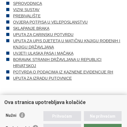
SPROVODNICA
VIZNI SUSTAV
PREBIVALIŠTE
OVJERA POTPISA U VELEPOSLANSTVU
SKLAPANJE BRAKA
UPUTA ZA CARINSKU POTVRDU
UPUTA ZA UPIS DJETETA U MATIČNU KNJIGU ROĐENIH I
KNJIGU DRŽAVLJANA
UVJETI ULASKA PASA I MAČAKA
BORAVAK STRANIH DRŽAVLJANA U REPUBLICI
HRVATSKOJ
POTVRDA O PODACIMA IZ KAZNENE EVIDENCIJE RH
UPUTA ZA IZRADU PUTOVNICE
Ova stranica upotrebljava kolačiće
Ispiši
Podijeli
Podijeli
Nužni
Prihvaćam
Ne prihvaćam
stranicu
na
na