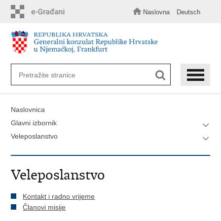
Preskoči
na
Naslovna
Deutsch
glavni
sadržaj
Naslovnica
Glavni izbornik
Veleposlanstvo
Veleposlanstvo
Kontakt i radno vrijeme
Članovi misije