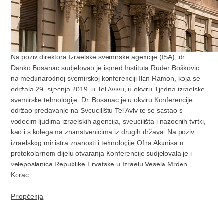
Na poziv direktora Izraelske svemirske agencije (ISA), dr.
Danko Bosanac sudjelovao je ispred Instituta Ruder Boškovic
na medunarodnoj svemirskoj konferenciji Ilan Ramon, koja se
održala 29. sijecnja 2019. u Tel Avivu, u okviru Tjedna izraelske
svemirske tehnologije. Dr. Bosanac je u okviru Konferencije
održao predavanje na Sveucilištu Tel Aviv te se sastao s
vodecim ljudima izraelskih agencija, sveucilišta i nazocnih tvrtki,
kao i s kolegama znanstvenicima iz drugih država. Na poziv
izraelskog ministra znanosti i tehnologije Ofira Akunisa u
protokolarnom dijelu otvaranja Konferencije sudjelovala je i
veleposlanica Republike Hrvatske u Izraelu Vesela Mrden
Korac.
Priopćenja