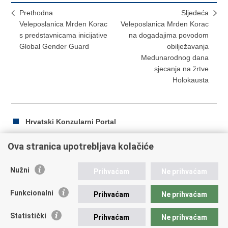
Prethodna
Sljedeća
Veleposlanica Mrden Korac
Veleposlanica Mrden Korac
s predstavnicama inicijative
na dogadajima povodom
Global Gender Guard
obilježavanja
Medunarodnog dana
sjecanja na žrtve
Holokausta
Hrvatski Konzularni Portal
Ova stranica upotrebljava kolačiće
Ispiši
Podijeli
Podijeli
Nužni
Prihvaćam
Ne prihvaćam
stranicu
na
na
Republika Hrvatska
Facebooku
Twitteru
Funkcionalni
Prihvaćam
Ne prihvaćam
Ministarstvo vanjskih i europskih poslova
Statistički
Prihvaćam
Ne prihvaćam
Trg N.Š. Zrinskog 7-8, 10000 Zagreb