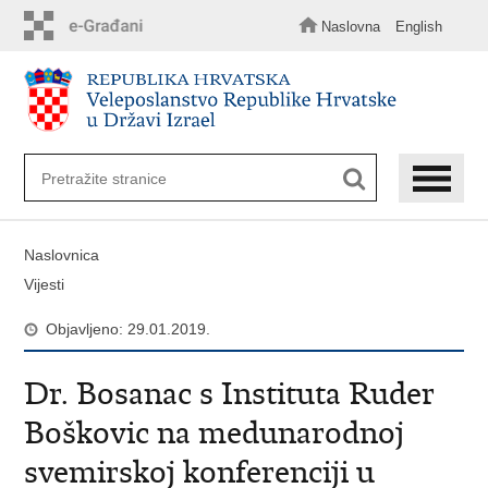
Preskoči
na
Naslovna
English
glavni
sadržaj
Naslovnica
Vijesti
Objavljeno: 29.01.2019.
Dr. Bosanac s Instituta Ruder
Boškovic na medunarodnoj
svemirskoj konferenciji u