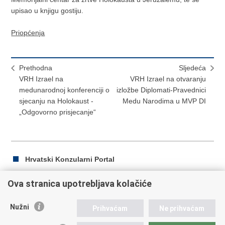
upisao u knjigu gostiju.
Priopćenja
Prethodna
Sljedeća
VRH Izrael na
VRH Izrael na otvaranju
medunarodnoj konferenciji o
izložbe Diplomati-Pravednici
sjecanju na Holokaust -
Medu Narodima u MVP DI
„Odgovorno prisjecanje“
Hrvatski Konzularni Portal
Ova stranica upotrebljava kolačiće
Ispiši
Podijeli
Podijeli
Nužni
Prihvaćam
Ne prihvaćam
stranicu
na
na