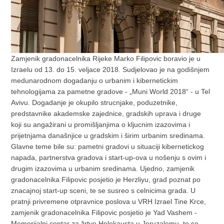
Zamjenik gradonacelnika Rijeke Marko Filipovic boravio je u
Izraelu od 13. do 15. veljace 2018. Sudjelovao je na godišnjem
medunarodnom dogadanju o urbanim i kibernetickim
tehnologijama za pametne gradove - „Muni World 2018“ - u Tel
Avivu. Dogadanje je okupilo strucnjake, poduzetnike,
predstavnike akademske zajednice, gradskih uprava i druge
koji su angažirani u promišljanjima o kljucnim izazovima i
prijetnjama današnjice u gradskim i širim urbanim sredinama.
Glavne teme bile su: pametni gradovi u situaciji kibernetickog
napada, partnerstva gradova i start-up-ova u nošenju s ovim i
drugim izazovima u urbanim sredinama. Ujedno, zamjenik
gradonacelnika Filipovic posjetio je Herzliyu, grad poznat po
znacajnoj start-up sceni, te se susreo s celnicima grada. U
pratnji privremene otpravnice poslova u VRH Izrael Tine Krce,
zamjenik gradonacelnika Filipovic posjetio je Yad Vashem -
Memorijalni centar za žrtve Holokausta u Jeruzalemu, te se