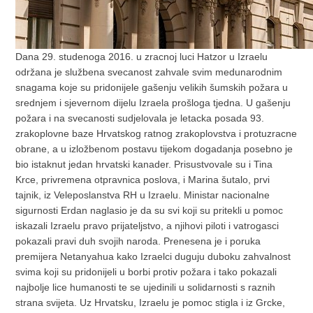
Dana 29. studenoga 2016. u zracnoj luci Hatzor u Izraelu
održana je službena svecanost zahvale svim medunarodnim
snagama koje su pridonijele gašenju velikih šumskih požara u
srednjem i sjevernom dijelu Izraela prošloga tjedna. U gašenju
požara i na svecanosti sudjelovala je letacka posada 93.
zrakoplovne baze Hrvatskog ratnog zrakoplovstva i protuzracne
obrane, a u izložbenom postavu tijekom dogadanja posebno je
bio istaknut jedan hrvatski kanader. Prisustvovale su i Tina
Krce, privremena otpravnica poslova, i Marina šutalo, prvi
tajnik, iz Veleposlanstva RH u Izraelu. Ministar nacionalne
sigurnosti Erdan naglasio je da su svi koji su pritekli u pomoc
iskazali Izraelu pravo prijateljstvo, a njihovi piloti i vatrogasci
pokazali pravi duh svojih naroda. Prenesena je i poruka
premijera Netanyahua kako Izraelci duguju duboku zahvalnost
svima koji su pridonijeli u borbi protiv požara i tako pokazali
najbolje lice humanosti te se ujedinili u solidarnosti s raznih
strana svijeta. Uz Hrvatsku, Izraelu je pomoc stigla i iz Grcke,