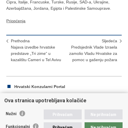
Cipra, Italije, Francuske, Turske, Rusije, SAD-a, Ukrajine,
Azerbajdžana, Jordana, Egipta i Palestinske Samouprave.
Priopćenja
Prethodna
Sljedeća
Najava izvedbe hrvatske
Predsjednik Vlade Izraela
predstave „Tri zime“ u
zamolio Vladu Hrvatske za
kazalištu Cameri u Tel Avivu
pomoc u gašenju požara
Hrvatski Konzularni Portal
Ova stranica upotrebljava kolačiće
Ispiši
Podijeli
Podijeli
Nužni
Prihvaćam
Ne prihvaćam
stranicu
na
na
Republika Hrvatska
Facebooku
Twitteru
Funkcionalni
Prihvaćam
Ne prihvaćam