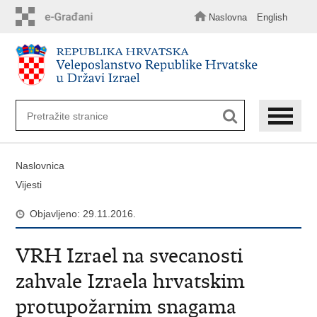
Preskoči
na
Naslovna
English
glavni
sadržaj
Naslovnica
Vijesti
Objavljeno: 29.11.2016.
VRH Izrael na svecanosti
zahvale Izraela hrvatskim
protupožarnim snagama