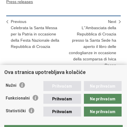
Press releases
Previous
Next
Celebrata la Santa Messa
L''Ambasciata della
per la Patria in occasione
Repubblica di Croazia
della Festa Nazionale della
presso la Santa Sede ha
Repubblica di Croazia
aperto il libro delle
condoglianze in occasione
della scomparsa di Ivica
Racan
Ova stranica upotrebljava kolačiće
Nužni
Prihvaćam
Ne prihvaćam
Print
Share
Share
this
on
on
Funkcionalni
Prihvaćam
Ne prihvaćam
Republic of Croatia
page
Facebook
Twitteru
Statistički
Prihvaćam
Ne prihvaćam
REPUBLIC OF CROATIA Ministry of Foreign and European
Affairs Trg N.Š. Zrinskog 7-8, 10000 Zagreb tel.:
+385 (0)1
4569 964 faks: +385 (0)1 4551 795, +385 (0)1 4920 149 E-