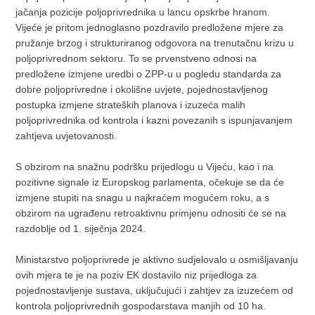
jačanja pozicije poljoprivrednika u lancu opskrbe hranom.
Vijeće je pritom jednoglasno pozdravilo predložene mjere za
pružanje brzog i strukturiranog odgovora na trenutačnu krizu u
poljoprivrednom sektoru. To se prvenstveno odnosi na
predložene izmjene uredbi o ZPP-u u pogledu standarda za
dobre poljoprivredne i okolišne uvjete, pojednostavljenog
postupka izmjene strateških planova i izuzeća malih
poljoprivrednika od kontrola i kazni povezanih s ispunjavanjem
zahtjeva uvjetovanosti.
S obzirom na snažnu podršku prijedlogu u Vijeću, kao i na
pozitivne signale iz Europskog parlamenta, očekuje se da će
izmjene stupiti na snagu u najkraćem mogućem roku, a s
obzirom na ugrađenu retroaktivnu primjenu odnositi će se na
razdoblje od 1. siječnja 2024.
Ministarstvo poljoprivrede je aktivno sudjelovalo u osmišljavanju
ovih mjera te je na poziv EK dostavilo niz prijedloga za
pojednostavljenje sustava, uključujući i zahtjev za izuzećem od
kontrola poljoprivrednih gospodarstava manjih od 10 ha.