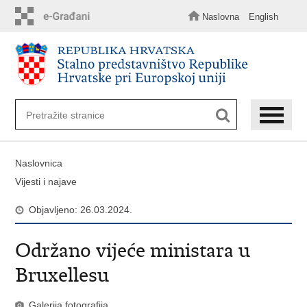
Preskoči
na
Naslovna
English
glavni
sadržaj
Naslovnica
Vijesti i najave
Objavljeno: 26.03.2024.
Održano vijeće ministara u
Bruxellesu
Galerija fotografija