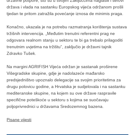
državne potpore, što su u svojim Zaključcima naglasili i šefovi
država i vlada na sastanku Europskog vijeća održanom prošli
tjedan te pritom zatražila povećanje iznosa de minimis praga.
Konačno, ukazala je na potrebu razmatranja korištenja sustava
tržišnih intervencija. „Međutim trenutni referentni prag ne
odgovara realnom stanju u sektoru te bi ga trebalo prilagoditi
trenutnim uvjetima na tržištu“, zaključio je državni tajnik
Zdravko Tušek.
Na margini AGRIFISH Vijeća održan je sastanak proširene
Višegradske skupine, gdje je nadolazeće mađarsko
predsjedništvo upoznalo delegacije sa svojim prioritetima za
drugu polovicu godine, a Hrvatska je sudjelovala i na sastanku
mediteranske skupine, na kojem su ove države raspravile
specifične poteškoće u sektoru s kojima se suočavaju
poljoprivrednici u državama Sredozemnog bazena.
Pisane vijesti