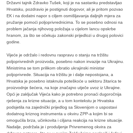
Državni tajnik Zdravko Tušek, koji je na sastanku predstavljao
Hrvatsku, pozdravio je postignuti dogovor, ali je pritom pozvao
EK i na dodatni napor s ciljem osmišljavanja daljnjih mjera za
pružanje pomoći poljoprivrednicima. To se posebno odnosi na
problem jačanja njihovog položaja u cijelom lancu opskrbe
hranom, za što se očekuju zakonski prijedlozi u drugoj polovici
godine.
Vijeće je održalo i redovnu raspravu o stanju na tržištu
poljoprivrednih proizvoda, posebno nakon invazije na Ukrajinu.
Ministrima se tom prilikom obratio ukrajinski ministar
poljoprivrede. Situacija na tržištu je i dalje nepostojana, a
Hrvatska je posebno istaknula poteškoće u sektoru žitarica te
proizvodnje šećera, na koje značajno utječe uvoz iz Ukrajine.
Opći je zaključak Vijeća kako je potrebno pronaći dugoročnija
rješenja za krizne situacije, a u tom kontekstu je Hrvatska
podsjetila na zajednički prijedlog sa Slovenijom o uspostavi
dodatnog kriznog instrumenta u okviru ZPP-a kojim bi se
omogućila brza, učinkovita i ciljana reakcija na krizne situacije.
Nadalje, podržala je i produljenje Privremenog okvira za