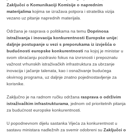
Zaključci o Komunikaciji Komisije o naprednim
materijalima
kojima se izražava potpora i strateška vizija
vezano uz pitanje naprednih materijala.
Održana je rasprava o politikama na temu
Doprinosa
istraživanja i inovacija konkurentnosti Europske unije:
daljnje postupanje u vezi s preporukama iz izvješća o
budućnosti europske konkurentnosti
na kojoj je ministar u
svom obraćanju pozdravio fokus na izvrsnosti i prepoznatu
važnost vrhunskih istraživačkih infrastruktura za ubrzanje
inovacija i jačanje talenata, kao i osnaživanje budućega
okvirnog programa, uz daljnje znatno pojednostavljenje za
korisnike.
Zaključno je na radnom ručku održana
rasprava o održivim
istraživačkim infrastrukturama
, jednom od prioritetnih pitanja
za budućnost europske konkurentnosti.
U popodnevnom dijelu sastanka Vijeća za konkurentnost u
sastavu ministara nadležnih za svemir odobreni su
Zaključci o