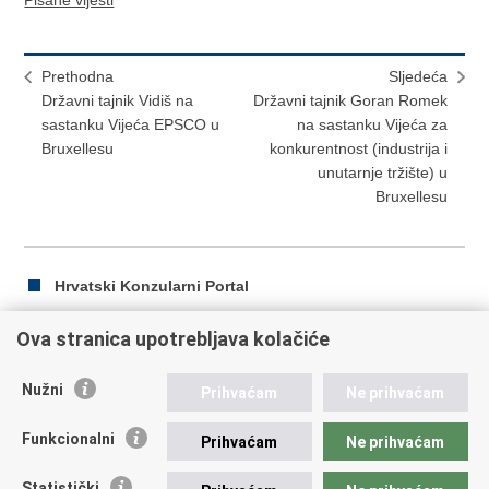
Prethodna
Sljedeća
Državni tajnik Vidiš na
Državni tajnik Goran Romek
sastanku Vijeća EPSCO u
na sastanku Vijeća za
Bruxellesu
konkurentnost (industrija i
unutarnje tržište) u
Bruxellesu
Hrvatski Konzularni Portal
Ova stranica upotrebljava kolačiće
Ispiši
Podijeli
Podijeli
Nužni
Prihvaćam
Ne prihvaćam
stranicu
na
na
Republika Hrvatska
Facebooku
Twitteru
Funkcionalni
Prihvaćam
Ne prihvaćam
Ministarstvo vanjskih i europskih poslova
Statistički