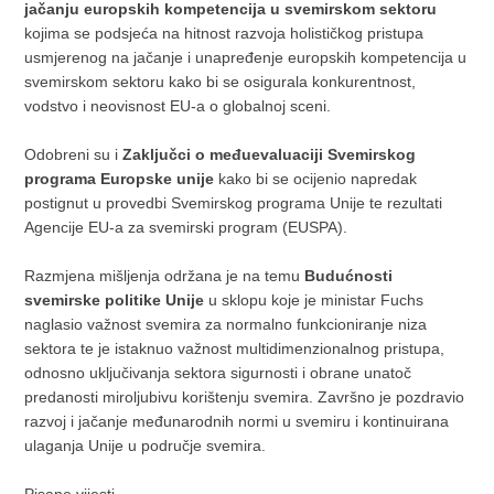
jačanju europskih kompetencija u svemirskom sektoru
kojima se podsjeća na hitnost razvoja holističkog pristupa
usmjerenog na jačanje i unapređenje europskih kompetencija u
svemirskom sektoru kako bi se osigurala konkurentnost,
vodstvo i neovisnost EU-a o globalnoj sceni.
Odobreni su i
Zaključci o međuevaluaciji Svemirskog
programa Europske unije
kako bi se ocijenio napredak
postignut u provedbi Svemirskog programa Unije te rezultati
Agencije EU-a za svemirski program (EUSPA).
Razmjena mišljenja održana je na temu
Budućnosti
svemirske politike Unije
u sklopu koje je ministar Fuchs
naglasio važnost svemira za normalno funkcioniranje niza
sektora te je istaknuo važnost multidimenzionalnog pristupa,
odnosno uključivanja sektora sigurnosti i obrane unatoč
predanosti miroljubivu korištenju svemira. Završno je pozdravio
razvoj i jačanje međunarodnih normi u svemiru i kontinuirana
ulaganja Unije u područje svemira.
Pisane vijesti