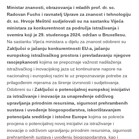
Ministar znanosti, obrazovanja i mladih prof. dr. sc.
Radovan Fuchs i ravnatelj Uprave za znanost i tehnologiju
dr. sc. Hrvoje Meštrić sudjelovali su na sastanku Vijeća
ministara za konkurentnost za područja istraživanja i
svemira koji je 29. studenoga 2024. održan u Bruxellesu.
Na sastanku Vijeća ministara u dijelu za znanost odobreni su
Zaključci o jačanju konkurentnosti EU-a, jačanju
europskog istraživačkog prostora i prevladavanju njegove
rascjepkanosti
kojima se prepoznaje važnost nadilaženja
istraživačkog i inovacijskog jaza uz kontinuirane napore na
nacionalnoj i europskoj razini te uz prepoznavanje potrebe za
prilagođenim mjerama za širenje izvrsnosti i sudjelovanja.
Odobreni su i
Zaključci o potencijalnoj europskoj inicijativi
za istraživanje i inovacije za unapređenje održivog
upravljanja prirodnim resursima, sigurnost prehrambenih
sustava i uvođenje biogospodarstva, iskorištavanjem
potencijala središnje i istočne Europe
kojima se pokreće
procjena o potencijalnoj novoj inicijativi za istraživanje i
inovacije o održivom upravljanju prirodnim resursima, sigurnosti
prehrambenih sustava i uvođenju biogospodarstva, kao i