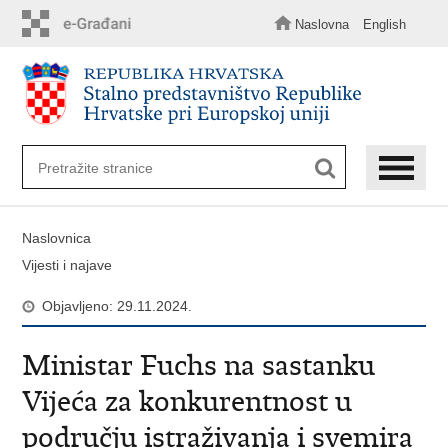
Preskoči
na
Naslovna
English
glavni
sadržaj
Naslovnica
Vijesti i najave
Objavljeno: 29.11.2024.
Ministar Fuchs na sastanku
Vijeća za konkurentnost u
području istraživanja i svemira