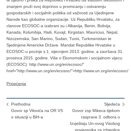
te ujedno i prilika za Republiku Hrvatsku da vlastitim iskustvom i
znanjem pruži svoj doprinos u promicanju i ostvarenju
gospodarskih i socijalnih politika od važnosti za Ujedinjene
Narode kao globalne organizacije. Uz Republiku Hrvatsku, za
clanove ECOSOC-a izabrani su i Albanija, Benin, Bolivija,
Kanada, Kolumbija, Haiti, Kuvajt, Kirgistan, Mauricius, Nepal,
Nizozemska, San Marino, Sudan, Tunis, Turkmenistan te
Sjedinjene Americke Države. Mandat Republike Hrvatske u
ECOSOC-u pocinje s 1. sijecnjem 2013. godine, a završava 31.
prosinca 2015. godine. Više o Ekonomskom i socijalnom vijecu
(ECOSOC): http://www.un.org/en/ecosoc/"
href="http://www.un.org/en/ecosoc/">http://www.un.org/en/ecosoc/
Priopćenja
Prethodna
Sljedeća
Govor sp Vilovića na OR VS
Govor zsp Mikeca tijekom
o situaciji u BiH-a
rasprave 3. odbora o
Izvještaju Un-ovog Visokog
povjerenika za izbjeglice