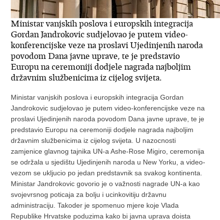
Ministar vanjskih poslova i europskih integracija
Gordan Jandrokovic sudjelovao je putem video-
konferencijske veze na proslavi Ujedinjenih naroda
povodom Dana javne uprave, te je predstavio
Europu na ceremoniji dodjele nagrada najboljim
državnim službenicima iz cijelog svijeta.
Ministar vanjskih poslova i europskih integracija Gordan
Jandrokovic sudjelovao je putem video-konferencijske veze na
proslavi Ujedinjenih naroda povodom Dana javne uprave, te je
predstavio Europu na ceremoniji dodjele nagrada najboljim
državnim službenicima iz cijelog svijeta. U nazocnosti
zamjenice glavnog tajnika UN-a Ashe-Rose Migiro, ceremonija
se održala u sjedištu Ujedinjenih naroda u New Yorku, a video-
vezom se ukljucio po jedan predstavnik sa svakog kontinenta.
Ministar Jandrokovic govorio je o važnosti nagrade UN-a kao
svojevrsnog poticaja za bolju i ucinkovitiju državnu
administraciju. Takoder je spomenuo mjere koje Vlada
Republike Hrvatske poduzima kako bi javna uprava doista