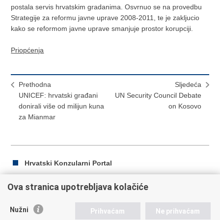
postala servis hrvatskim gradanima. Osvrnuo se na provedbu
Strategije za reformu javne uprave 2008-2011, te je zakljucio
kako se reformom javne uprave smanjuje prostor korupciji.
Priopćenja
Prethodna
Sljedeća
UNICEF: hrvatski građani
UN Security Council Debate
donirali više od milijun kuna
on Kosovo
za Mianmar
Hrvatski Konzularni Portal
Ova stranica upotrebljava kolačiće
Ispiši
Podijeli
Podijeli
Nužni
Prihvaćam
Ne prihvaćam
stranicu
na
na