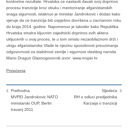
konkretne rezultate. Hrvatska ce nastaviti davati svoj doprinos
procesu tranzicije kroz obuku i mentoriranje afganistanskih
snaga sigurnosti, istaknuo je ministar Jandrokovic i dodao kako
vjeruje da ce tranzicija biti uspješno dovršena u zacrtanom roku
do kraja 2014. godine. Napomenuo je takoder kako Republika
Hrvatska smatra kljucnim zajednicki doprinos svih aktera
ukljucenih u ovaj proces, te u tom smislu nezaobilaznom drži i
ulogu afganistanske Vlade te njezinu sposobnost preuzimanja
odgovornosti za stabilnost zemlje i sigurnost vlastitog naroda.
Mario Dragun Glasnogovornik izvor: www.mvpei.hr
Priopćenja
Prethodna
Sljedeća
MVPEI Jandrokovic NATO
RH o odluci predjednika
ministarski OUP, Berlin
Karzaija o tranziciji
travanj 2011