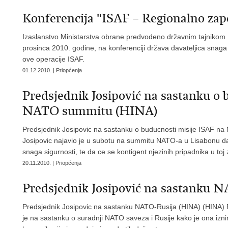
Konferencija "ISAF – Regionalno zapo
Izaslanstvo Ministarstva obrane predvodeno državnim tajnikom P
prosinca 2010. godine, na konferenciji država davateljica snag
ove operacije ISAF.
01.12.2010. | Priopćenja
Predsjednik Josipović na sastanku o 
NATO summitu (HINA)
Predsjednik Josipovic na sastanku o buducnosti misije ISAF na
Josipovic najavio je u subotu na summitu NATO-a u Lisabonu da c
snaga sigurnosti, te da ce se kontigent njezinih pripadnika u toj
20.11.2010. | Priopćenja
Predsjednik Josipović na sastanku 
Predsjednik Josipovic na sastanku NATO-Rusija (HINA) (HINA) P
je na sastanku o suradnji NATO saveza i Rusije kako je ona iznimn