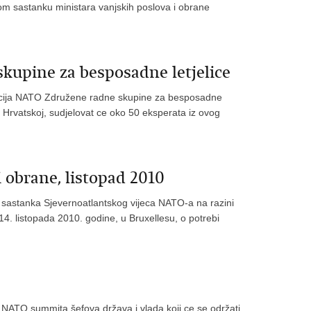
kom sastanku ministara vanjskih poslova i obrane
upine za besposadne letjelice
encija NATO Združene radne skupine za besposadne
ci Hrvatskoj, sudjelovat ce oko 50 eksperata iz ovog
 obrane, listopad 2010
sastanka Sjevernoatlantskog vijeca NATO-a na razini
 14. listopada 2010. godine, u Bruxellesu, o potrebi
NATO summita šefova država i vlada koji ce se održati