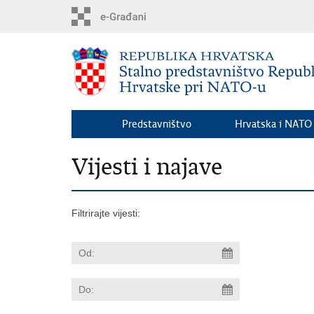
Preskoči
na
glavni
sadržaj
Predstavništvo
Hrvatska i NATO
Vijesti i najave
Filtrirajte vijesti: