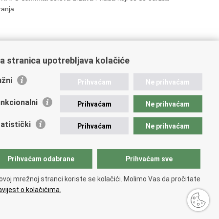
ranja.
a stranica upotrebljava kolačiće
14
15
16
Sljedeća »
»»
žni
Prihvaćam
Ne prihvaćam
nkcionalni
Prihvaćam
Ne prihvaćam
atistički
Prihvaćam
Ne prihvaćam
Prihvaćam odabrane
Prihvaćam sve
ovoj mrežnoj stranci koriste se kolačići. Molimo Vas da pročitate
vijest o kolačićima.
upačnosti
.