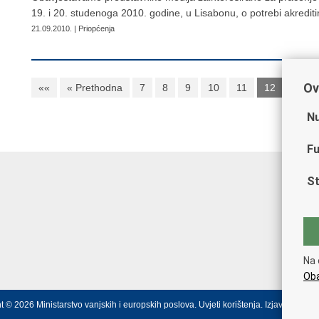
19. i 20. studenoga 2010. godine, u Lisabonu, o potrebi akrediti
21.09.2010. | Priopćenja
Ov
««
« Prethodna
7
8
9
10
11
12
13
Nu
Fu
St
Na 
Oba
t © 2026 Ministarstvo vanjskih i europskih poslova.
Uvjeti korištenja
.
Izjava o prist