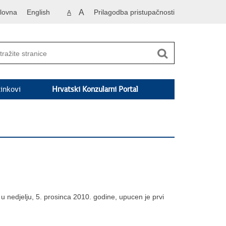
lovna
English
A
Prilagodba pristupačnosti
A
inkovi
Hrvatski Konzularni Portal
nedjelju, 5. prosinca 2010. godine, upucen je prvi