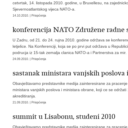
cetvrtak, 14. listopada 2010. godine, u Bruxellesu, na zajednic
Sjevernoatlantskog vijeca NATO-a.
14.10.2010. | Priopćenja
konferencija NATO Združene radne sk
U Zadru, od 21. do 24. rujna 2010. godine održava se konfer
letjelice. Na Konferenciji, koja se po prvi put održava u Republi
podrucja iz 15-tak zemalja clanica NATO-a i Partnerstva za mir.
24.09.2010. | Priopćenja
sastanak ministara vanjskih poslova i
Obavještavamo predstavnike medija zainteresirane za pracenje 
ministara vanjskih poslova i ministara obrane, koji ce se održati
akreditiranja.
21.09.2010. | Priopćenja
summit u Lisabonu, studeni 2010
Obavještavamo predstavnike medija zainteresirane za pracenje 