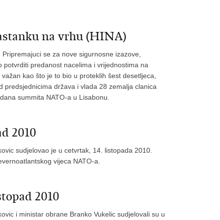
sastanku na vrhu (HINA)
 Pripremajuci se za nove sigurnosne izazove,
 potvrditi predanost nacelima i vrijednostima na
važan kao što je to bio u proteklih šest desetljeca,
ed predsjednicima država i vlada 28 zemalja clanica
og dana summita NATO-a u Lisabonu.
ad 2010
ovic sudjelovao je u cetvrtak, 14. listopada 2010.
jevernoatlantskog vijeca NATO-a.
topad 2010
ovic i ministar obrane Branko Vukelic sudjelovali su u