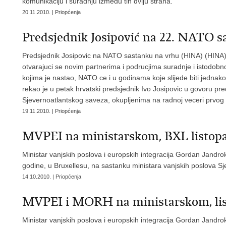
komunikaciju i suradnju izmedu tih dviju strana.
20.11.2010. | Priopćenja
Predsjednik Josipović na 22. NATO 
Predsjednik Josipovic na NATO sastanku na vrhu (HINA) (HINA)
otvarajuci se novim partnerima i podrucjima suradnje i istodobno
kojima je nastao, NATO ce i u godinama koje slijede biti jednako 
rekao je u petak hrvatski predsjednik Ivo Josipovic u govoru pr
Sjevernoatlantskog saveza, okupljenima na radnoj veceri prv
19.11.2010. | Priopćenja
MVPEI na ministarskom, BXL listop
Ministar vanjskih poslova i europskih integracija Gordan Jandrok
godine, u Bruxellesu, na sastanku ministara vanjskih poslova S
14.10.2010. | Priopćenja
MVPEI i MORH na ministarskom, lis
Ministar vanjskih poslova i europskih integracija Gordan Jandrok