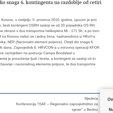
io snaga 6. kontingenta na razdoblje od cetiri
sovu, u nedjelju, 5. prosinca 2010. godine, upucen je prvi
ca. šesti kontingent OSRH sastoji se od 20 pripadnika OS RH,
e obrane s dva transportna helikoptera Mi - 171 Sh, a po treci
R na Kosovu nalazi se i jedna žena, nadnarednica iz HKoV-a
nika, NEP (Nacionalni element potpore). Ostali dio snaga 6.
dnih dana. Zapovjednik 6. HRVCON-a u mirovnoj operaciji KFOR
bit ce razmješten na podrucju Campa Bondsteel u
a je prevoženje ljudi i tereta, a kontingent se sastoji od tri
žavanje i nacionalnog elementa potpore, te dva transportna
Sljedeća
Ov
Konferencija "ISAF – Regionalno zapovjedništvo za
Nu
sjever" u Berlinu