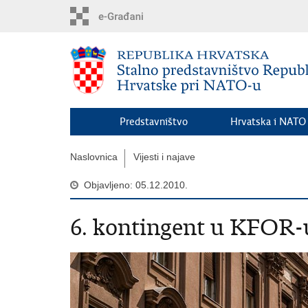
Preskoči
na
glavni
sadržaj
Predstavništvo
Hrvatska i NATO
Naslovnica
Vijesti i najave
Objavljeno: 05.12.2010.
6. kontingent u KFOR-