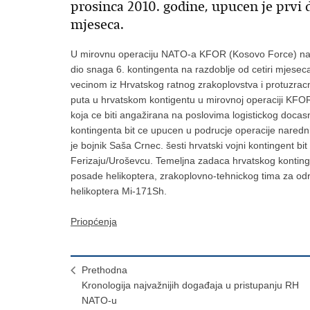
prosinca 2010. godine, upucen je prvi d
mjeseca.
U mirovnu operaciju NATO-a KFOR (Kosovo Force) na Ko
dio snaga 6. kontingenta na razdoblje od cetiri mjese
vecinom iz Hrvatskog ratnog zrakoplovstva i protuzracn
puta u hrvatskom kontigentu u mirovnoj operaciji KFO
koja ce biti angažirana na poslovima logistickog docas
kontingenta bit ce upucen u podrucje operacije nare
je bojnik Saša Crnec. šesti hrvatski vojni kontingent 
Ferizaju/Uroševcu. Temeljna zadaca hrvatskog kontingent
posade helikoptera, zrakoplovno-tehnickog tima za odr
helikoptera Mi-171Sh.
Priopćenja
Prethodna
Kronologija najvažnijih događaja u pristupanju RH
NATO-u