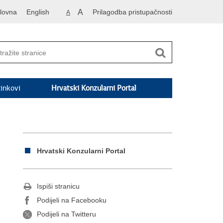
lovna
English
A
Prilagodba pristupačnosti
A
inkovi
Hrvatski Konzularni Portal
Hrvatski Konzularni Portal
Ispiši stranicu
Podijeli na Facebooku
Podijeli na Twitteru