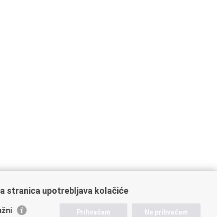
a stranica upotrebljava kolačiće
žni
Prihvaćam
Ne prihvaćam