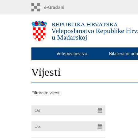
Preskoči
na
glavni
sadržaj
Veleposlanstvo
Bilateralni odn
Vijesti
Filtrirajte vijesti: