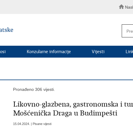
Nas
osi
Konzularne informacije
Vijesti
Lin
Pronađeno 306 vijesti.
Likovno-glazbena, gastronomska i tu
Mošćenička Draga u Budimpešti
15.04.2024. | Pisane vijesti