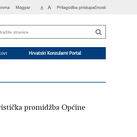
lovna
Magyar
A
Prilagodba pristupačnosti
A
kovi
Hrvatski Konzularni Portal
ristička promidžba Općine