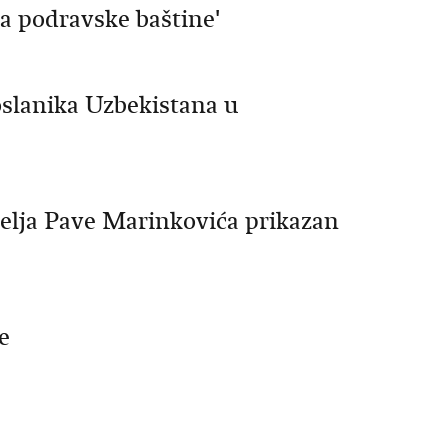
a podravske baštine'
oslanika Uzbekistana u
telja Pave Marinkovića prikazan
e