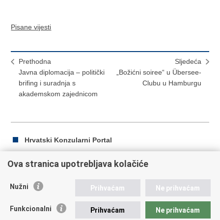
Pisane vijesti
Prethodna
Sljedeća
Javna diplomacija – politički
„Božićni soiree“ u Übersee-
brifing i suradnja s
Clubu u Hamburgu
akademskom zajednicom
Hrvatski Konzularni Portal
Ova stranica upotrebljava kolačiće
Ispiši
Podijeli
Podijeli
Nužni
Prihvaćam
Ne prihvaćam
stranicu
na
na
Republika Hrvatska
Facebooku
Twitteru
Funkcionalni
Prihvaćam
Ne prihvaćam