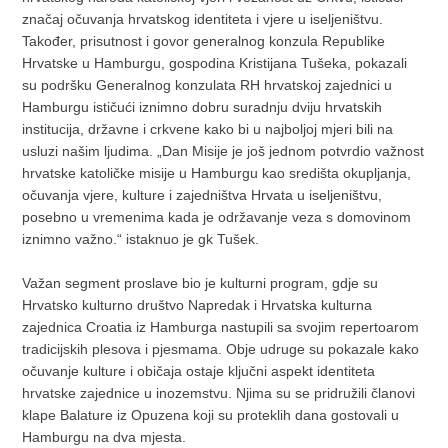
značaj očuvanja hrvatskog identiteta i vjere u iseljeništvu.
Također, prisutnost i govor generalnog konzula Republike
Hrvatske u Hamburgu, gospodina Kristijana Tušeka, pokazali
su podršku Generalnog konzulata RH hrvatskoj zajednici u
Hamburgu ističući iznimno dobru suradnju dviju hrvatskih
institucija, državne i crkvene kako bi u najboljoj mjeri bili na
usluzi našim ljudima. „Dan Misije je još jednom potvrdio važnost
hrvatske katoličke misije u Hamburgu kao središta okupljanja,
očuvanja vjere, kulture i zajedništva Hrvata u iseljeništvu,
posebno u vremenima kada je održavanje veza s domovinom
iznimno važno.“ istaknuo je gk Tušek.
Važan segment proslave bio je kulturni program, gdje su
Hrvatsko kulturno društvo Napredak i Hrvatska kulturna
zajednica Croatia iz Hamburga nastupili sa svojim repertoarom
tradicijskih plesova i pjesmama. Obje udruge su pokazale kako
očuvanje kulture i običaja ostaje ključni aspekt identiteta
hrvatske zajednice u inozemstvu. Njima su se pridružili članovi
klape Balature iz Opuzena koji su proteklih dana gostovali u
Hamburgu na dva mjesta.