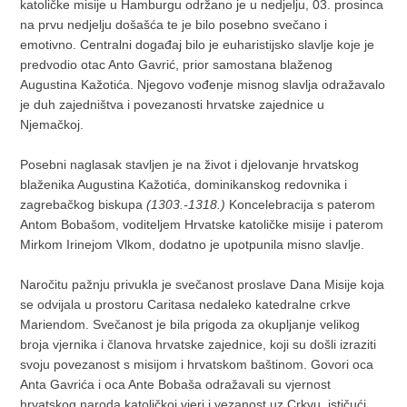
katoličke misije u Hamburgu održano je u nedjelju, 03. prosinca
na prvu nedjelju došašća te je bilo posebno svečano i
emotivno. Centralni događaj bilo je euharistijsko slavlje koje je
predvodio otac Anto Gavrić, prior samostana blaženog
Augustina Kažotića. Njegovo vođenje misnog slavlja odražavalo
je duh zajedništva i povezanosti hrvatske zajednice u
Njemačkoj.
Posebni naglasak stavljen je na život i djelovanje hrvatskog
blaženika Augustina Kažotića, dominikanskog redovnika i
zagrebačkog biskupa
(1303.-1318.)
Koncelebracija s paterom
Antom Bobašom, voditeljem Hrvatske katoličke misije i paterom
Mirkom Irinejom Vlkom, dodatno je upotpunila misno slavlje.
Naročitu pažnju privukla je svečanost proslave Dana Misije koja
se odvijala u prostoru Caritasa nedaleko katedralne crkve
Mariendom. Svečanost je bila prigoda za okupljanje velikog
broja vjernika i članova hrvatske zajednice, koji su došli izraziti
svoju povezanost s misijom i hrvatskom baštinom. Govori oca
Anta Gavrića i oca Ante Bobaša odražavali su vjernost
hrvatskog naroda katoličkoj vjeri i vezanost uz Crkvu, ističući