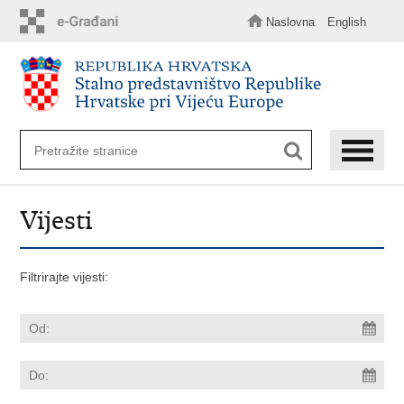
Preskoči
na
Naslovna
English
glavni
sadržaj
Vijesti
Filtrirajte vijesti: