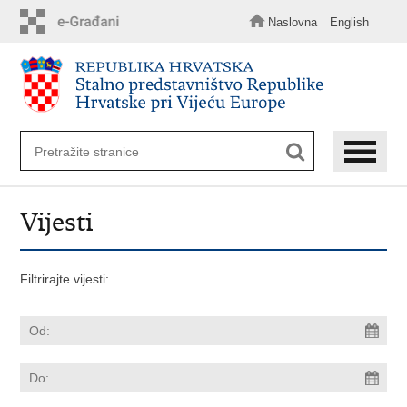
Preskoči
na
Naslovna
English
glavni
sadržaj
Vijesti
Filtrirajte vijesti: