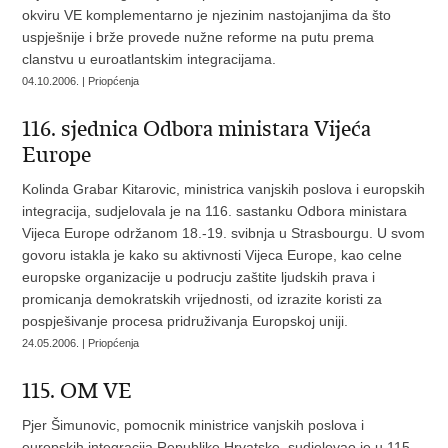
okviru VE komplementarno je njezinim nastojanjima da što
uspješnije i brže provede nužne reforme na putu prema
clanstvu u euroatlantskim integracijama.
04.10.2006. | Priopćenja
116. sjednica Odbora ministara Vijeća
Europe
Kolinda Grabar Kitarovic, ministrica vanjskih poslova i europskih
integracija, sudjelovala je na 116. sastanku Odbora ministara
Vijeca Europe održanom 18.-19. svibnja u Strasbourgu. U svom
govoru istakla je kako su aktivnosti Vijeca Europe, kao celne
europske organizacije u podrucju zaštite ljudskih prava i
promicanja demokratskih vrijednosti, od izrazite koristi za
pospješivanje procesa pridruživanja Europskoj uniji.
24.05.2006. | Priopćenja
115. OM VE
Pjer Šimunovic, pomocnik ministrice vanjskih poslova i
europskih integracija Republike Hrvatske, sudjelovao je u 115.