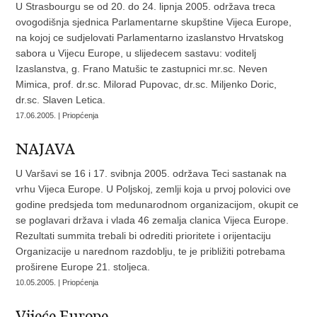
U Strasbourgu se od 20. do 24. lipnja 2005. održava treca
ovogodišnja sjednica Parlamentarne skupštine Vijeca Europe,
na kojoj ce sudjelovati Parlamentarno izaslanstvo Hrvatskog
sabora u Vijecu Europe, u slijedecem sastavu: voditelj
Izaslanstva, g. Frano Matušic te zastupnici mr.sc. Neven
Mimica, prof. dr.sc. Milorad Pupovac, dr.sc. Miljenko Doric,
dr.sc. Slaven Letica.
17.06.2005. | Priopćenja
NAJAVA
U Varšavi se 16 i 17. svibnja 2005. održava Teci sastanak na
vrhu Vijeca Europe. U Poljskoj, zemlji koja u prvoj polovici ove
godine predsjeda tom medunarodnom organizacijom, okupit ce
se poglavari država i vlada 46 zemalja clanica Vijeca Europe.
Rezultati summita trebali bi odrediti prioritete i orijentaciju
Organizacije u narednom razdoblju, te je približiti potrebama
proširene Europe 21. stoljeca.
10.05.2005. | Priopćenja
Vijeće Europe