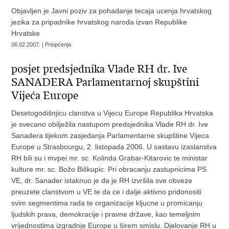
Objavljen je Javni poziv za pohadanje tecaja ucenja hrvatskog
jezika za pripadnike hrvatskog naroda izvan Republike
Hrvatske
06.02.2007. | Priopćenja
posjet predsjednika Vlade RH dr. Ive
SANADERA Parlamentarnoj skupštini
Vijeća Europe
Desetogodišnjicu clanstva u Vijecu Europe Republika Hrvatska
je svecano obilježila nastupom predsjednika Vlade RH dr. Ive
Sanadera tijekom zasjedanja Parlamentarne skupštine Vijeca
Europe u Strasbourgu, 2. listopada 2006. U sastavu izaslanstva
RH bili su i mvpei mr. sc. Kolinda Grabar-Kitarovic te ministar
kulture mr. sc. Božo Biškupic. Pri obracanju zastupnicima PS
VE, dr. Sanader istaknuo je da je RH izvršila sve obveze
preuzete clanstvom u VE te da ce i dalje aktivno pridonositi
svim segmentima rada te organizacije kljucne u promicanju
ljudskih prava, demokracije i pravne države, kao temeljnim
vrijednostima izgradnje Europe u širem smislu. Djelovanje RH u