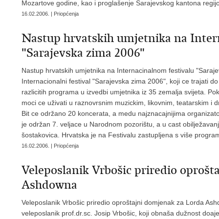
Mozartove godine, kao i proglašenje Sarajevskog kantona regij
16.02.2006. | Priopćenja
Nastup hrvatskih umjetnika na Inter
"Sarajevska zima 2006"
Nastup hrvatskih umjetnika na Internacinalnom festivalu "Saraj
Internacionalni festival "Sarajevska zima 2006", koji ce trajati
razlicitih programa u izvedbi umjetnika iz 35 zemalja svijeta. Po
moci ce uživati u raznovrsnim muzickim, likovnim, teatarskim i 
Bit ce održano 20 koncerata, a medu najznacajnijima organizator
je održan 7. veljace u Narodnom pozorištu, a u cast obilježavan
šostakovica. Hrvatska je na Festivalu zastupljena s više program
16.02.2006. | Priopćenja
Veleposlanik Vrbošic priredio oprošt
Ashdowna
Veleposlanik Vrbošic priredio oproštajni domjenak za Lorda Ashd
veleposlanik prof.dr.sc. Josip Vrbošic, koji obnaša dužnost doaj