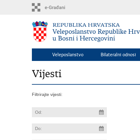
Preskoči
na
glavni
sadržaj
Veleposlanstvo
Bilateralni odnosi
Vijesti
Filtrirajte vijesti: