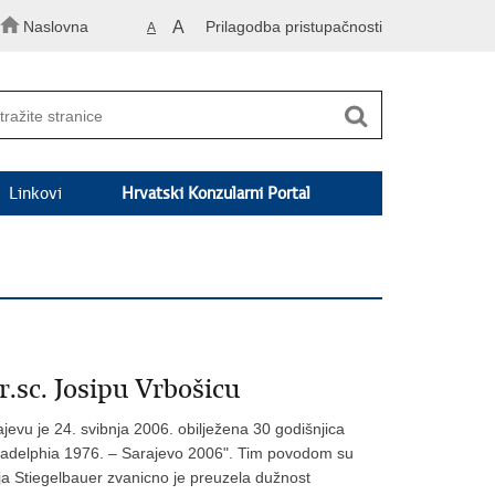
Naslovna
A
Prilagodba pristupačnosti
A
Linkovi
Hrvatski Konzularni Portal
.sc. Josipu Vrbošicu
jevu je 24. svibnja 2006. obilježena 30 godišnjica
hiladelphia 1976. – Sarajevo 2006". Tim povodom su
nja Stiegelbauer zvanicno je preuzela dužnost