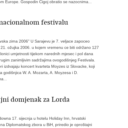
om Europe. Gospodin Cigoj obratio se nazocnima...
nacionalnom festivalu
evska zima 2006" U Sarajevu je 7. veljace zapoceo
 do 21. ožujka 2006. u kojem vremenu ce biti održano 127
klonici umjetnosti tijekom narednih mjesec i pol dana
drugim zanimljivim sadržajima ovogodišnjeg Festivala.
i izdvajaju koncert kvarteta Moyzes iz Slovacke, koji
ja godišnjica W. A. Mozarta, A. Moyzesa i D.
a...
ajni domjenak za Lorda
owna 17. sijecnja u hotelu Holiday Inn, hrvatski
ena Diplomatskog zbora u BiH, priredio je oproštajni