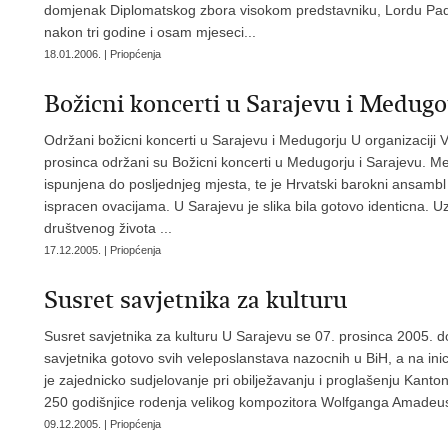
domjenak Diplomatskog zbora visokom predstavniku, Lordu Padd
nakon tri godine i osam mjeseci...
18.01.2006. | Priopćenja
Božicni koncerti u Sarajevu i Medugo
Održani božicni koncerti u Sarajevu i Medugorju U organizaciji 
prosinca održani su Božicni koncerti u Medugorju i Sarajevu. Me
ispunjena do posljednjeg mjesta, te je Hrvatski barokni ansam
ispracen ovacijama. U Sarajevu je slika bila gotovo identicna. 
društvenog života ...
17.12.2005. | Priopćenja
Susret savjetnika za kulturu
Susret savjetnika za kulturu U Sarajevu se 07. prosinca 2005. d
savjetnika gotovo svih veleposlanstava nazocnih u BiH, a na inici
je zajednicko sudjelovanje pri obilježavanju i proglašenju Kant
250 godišnjice rodenja velikog kompozitora Wolfganga Amadeusa
09.12.2005. | Priopćenja