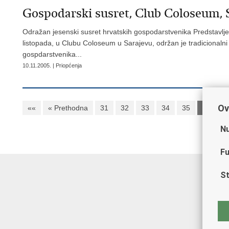
Gospodarski susret, Club Coloseum, S
Odražan jesenski susret hrvatskih gospodarstvenika Predstavlje
listopada, u Clubu Coloseum u Sarajevu, održan je tradicionalni
gospdarstvenika...
10.11.2005. | Priopćenja
Ov
««
« Prethodna
31
32
33
34
35
36
3
Nu
Fu
St