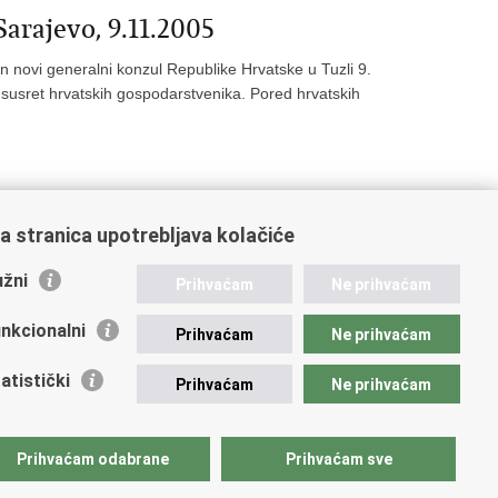
arajevo, 9.11.2005
n novi generalni konzul Republike Hrvatske u Tuzli 9.
 susret hrvatskih gospodarstvenika. Pored hrvatskih
a stranica upotrebljava kolačiće
7
38
39
Sljedeća »
žni
Prihvaćam
Ne prihvaćam
nkcionalni
Prihvaćam
Ne prihvaćam
atistički
Prihvaćam
Ne prihvaćam
Prihvaćam odabrane
Prihvaćam sve