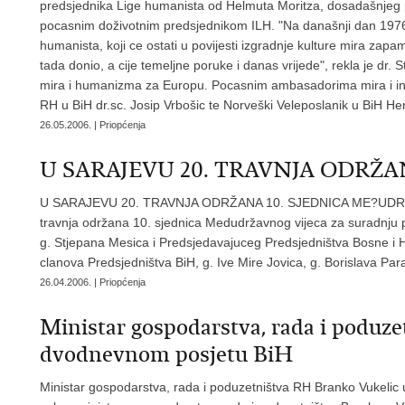
predsjednika Lige humanista od Helmuta Moritza, dosadašnjeg p
pocasnim doživotnim predsjednikom ILH. "Na današnji dan 1976.g
humanista, koji ce ostati u povijesti izgradnje kulture mira zap
tada donio, a cije temeljne poruke i danas vrijede", rekla je dr
mira i humanizma za Europu. Pocasnim ambasadorima mira i int
RH u BiH dr.sc. Josip Vrbošic te Norveški Veleposlanik u BiH He
26.05.2006. | Priopćenja
U SARAJEVU 20. TRAVNJA ODRŽAN
U SARAJEVU 20. TRAVNJA ODRŽANA 10. SJEDNICA ME?UDRŽ
travnja održana 10. sjednica Medudržavnog vijeca za suradnju
g. Stjepana Mesica i Predsjedavajuceg Predsjedništva Bosne i 
clanova Predsjedništva BiH, g. Ive Mire Jovica, g. Borislava Par
26.04.2006. | Priopćenja
Ministar gospodarstva, rada i poduz
dvodnevnom posjetu BiH
Ministar gospodarstva, rada i poduzetništva RH Branko Vukelic