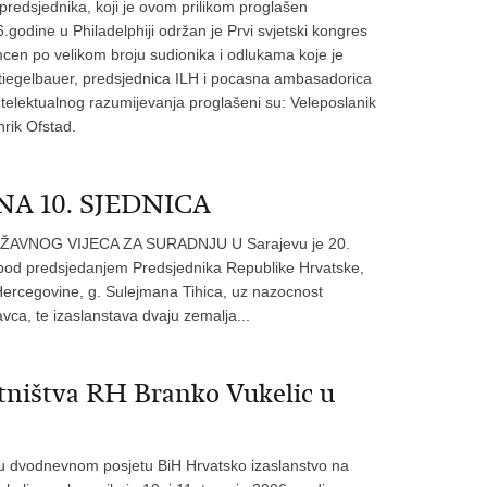
redsjednika, koji je ovom prilikom proglašen
odine u Philadelphiji održan je Prvi svjetski kongres
amcen po velikom broju sudionika i odlukama koje je
. Stiegelbauer, predsjednica ILH i pocasna ambasadorica
elektualnog razumijevanja proglašeni su: Veleposlanik
nrik Ofstad.
A 10. SJEDNICA
AVNOG VIJECA ZA SURADNJU U Sarajevu je 20.
 pod predsjedanjem Predsjednika Republike Hrvatske,
Hercegovine, g. Sulejmana Tihica, uz nazocnost
avca, te izaslanstava dvaju zemalja...
etništva RH Branko Vukelic u
 u dvodnevnom posjetu BiH Hrvatsko izaslanstvo na