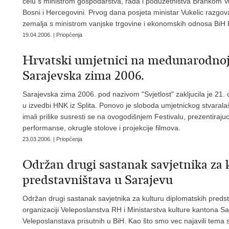
celu s ministrom gospodarstva, rada i poduzetništva Brankom Vuk
Bosni i Hercegovini. Prvog dana posjeta ministar Vukelic razg
zemalja s ministrom vanjske trgovine i ekonomskih odnosa Bi
19.04.2006. | Priopćenja
Hrvatski umjetnici na medunarodnoj 
Sarajevska zima 2006.
Sarajevska zima 2006. pod nazivom "Svjetlost" zakljucila je 2
u izvedbi HNK iz Splita. Ponovo je sloboda umjetnickog stvaralašt
imali prilike susresti se na ovogodišnjem Festivalu, prezentiraju
performanse, okrugle stolove i projekcije filmova.
23.03.2006. | Priopćenja
Održan drugi sastanak savjetnika za 
predstavništava u Sarajevu
Održan drugi sastanak savjetnika za kulturu diplomatskih predst
organizaciji Veleposlanstva RH i Ministarstva kulture kantona Sa
Veleposlanstava prisutnih u BiH. Kao što smo vec najavili tema