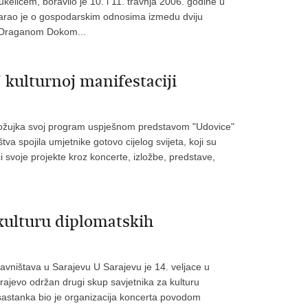
elicem, boravilo je 10. i 11. travnja 2006. godine u
ovarao je o gospodarskim odnosima izmedu dviju
H Draganom Dokom...
kulturnoj manifestaciji
1. ožujka svoj program uspješnom predstavom "Udovice"
va spojila umjetnike gotovo cijelog svijeta, koji su
ci svoje projekte kroz koncerte, izložbe, predstave,
kulturu diplomatskih
avništava u Sarajevu U Sarajevu je 14. veljace u
rajevo održan drugi skup savjetnika za kulturu
 sastanka bio je organizacija koncerta povodom