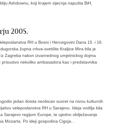
iju Ashdownu, koji krajem sijecnja napušta BiH,
rju 2005.
Veleposlanstva RH u Bosni i Hercegovini Dana 15. i 16.
dugorska župna crkva-svetište Kraljice Mira bila je
bl iz Zagreba nakon izvanrednog umjetnickog dojma
Uz prisustvo nekoliko ambasadora kao i predstavnika
ogodio jedan doista neobican susret na nivou kulturnih
jativu veleposlanstva RH u Sarajevu. Ideja vodilja bila
ona Sarajevo regijom Europe, te ujedno obilježavanje
 Mozarta. Po ideji gospodina Cigoja...