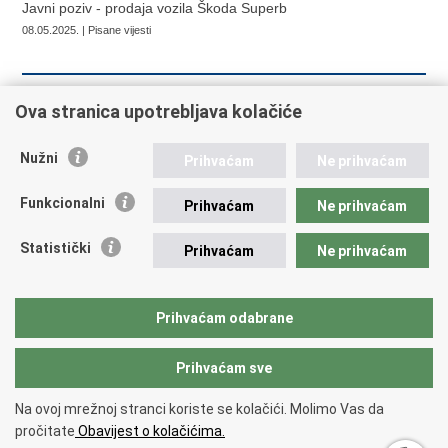
Javni poziv - prodaja vozila Škoda Superb
08.05.2025. | Pisane vijesti
Ova stranica upotrebljava kolačiće
« Prethodna
1
2
3
4
Sljedeća »
Nužni
Prihvaćam
Ne prihvaćam
Republika Hrvatska
Funkcionalni
Prihvaćam
Ne prihvaćam
Ministarstvo vanjskih i europskih poslova
Statistički
Prihvaćam
Ne prihvaćam
Trg N.Š. Zrinskog 7-8, 10000 Zagreb
tel.:
+385 (0)1 4569 964
fax: +385 (0)1 4551 795, +385 (0)1 4920 149
Prihvaćam odabrane
E-adresa:
ministarstvo@mvep.hr
Prihvaćam sve
Povratak na vrh
Na ovoj mrežnoj stranci koriste se kolačići. Molimo Vas da
Copyright © 2026 Ministarstvo vanjskih i europskih poslova.
Uvjeti
pročitate
Obavijest o kolačićima.
korištenja
.
Izjava o pristupačnosti
.