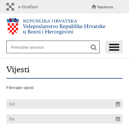
Preskoči
na
Naslovna
glavni
sadržaj
Vijesti
Filtrirajte vijesti: