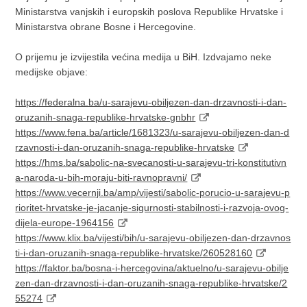
Ministarstva vanjskih i europskih poslova Republike Hrvatske i
Ministarstva obrane Bosne i Hercegovine.
O prijemu je izvijestila većina medija u BiH. Izdvajamo neke
medijske objave:
https://federalna.ba/u-sarajevu-obiljezen-dan-drzavnosti-i-dan-
oruzanih-snaga-republike-hrvatske-gnbhr
https://www.fena.ba/article/1681323/u-sarajevu-obiljezen-dan-d
rzavnosti-i-dan-oruzanih-snaga-republike-hrvatske
https://hms.ba/sabolic-na-svecanosti-u-sarajevu-tri-konstitutivn
a-naroda-u-bih-moraju-biti-ravnopravni/
https://www.vecernji.ba/amp/vijesti/sabolic-porucio-u-sarajevu-p
rioritet-hrvatske-je-jacanje-sigurnosti-stabilnosti-i-razvoja-ovog-
dijela-europe-1964156
https://www.klix.ba/vijesti/bih/u-sarajevu-obiljezen-dan-drzavnos
ti-i-dan-oruzanih-snaga-republike-hrvatske/260528160
https://faktor.ba/bosna-i-hercegovina/aktuelno/u-sarajevu-obilje
zen-dan-drzavnosti-i-dan-oruzanih-snaga-republike-hrvatske/2
55274