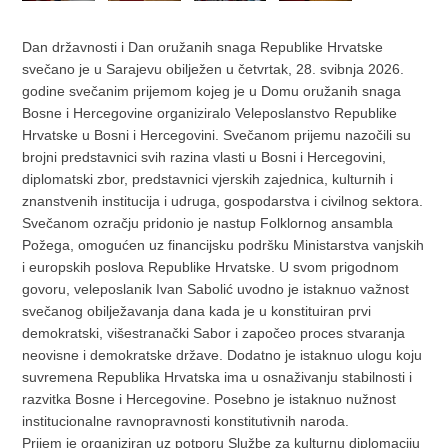
Dan državnosti i Dan oružanih snaga Republike Hrvatske
svečano je u Sarajevu obilježen u četvrtak, 28. svibnja 2026.
godine svečanim prijemom kojeg je u Domu oružanih snaga
Bosne i Hercegovine organiziralo Veleposlanstvo Republike
Hrvatske u Bosni i Hercegovini. Svečanom prijemu nazočili su
brojni predstavnici svih razina vlasti u Bosni i Hercegovini,
diplomatski zbor, predstavnici vjerskih zajednica, kulturnih i
znanstvenih institucija i udruga, gospodarstva i civilnog sektora.
Svečanom ozračju pridonio je nastup Folklornog ansambla
Požega, omogućen uz financijsku podršku Ministarstva vanjskih
i europskih poslova Republike Hrvatske. U svom prigodnom
govoru, veleposlanik Ivan Sabolić uvodno je istaknuo važnost
svečanog obilježavanja dana kada je u konstituiran prvi
demokratski, višestranački Sabor i započeo proces stvaranja
neovisne i demokratske države. Dodatno je istaknuo ulogu koju
suvremena Republika Hrvatska ima u osnaživanju stabilnosti i
razvitka Bosne i Hercegovine. Posebno je istaknuo nužnost
institucionalne ravnopravnosti konstitutivnih naroda.
Prijem je organiziran uz potporu Službe za kulturnu diplomaciju