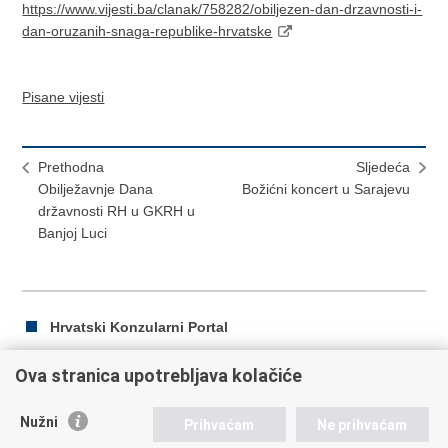
https://www.vijesti.ba/clanak/758282/obiljezen-dan-drzavnosti-i-
dan-oruzanih-snaga-republike-hrvatske
Pisane vijesti
Prethodna
Sljedeća
Obilježavnje Dana
Božićni koncert u Sarajevu
državnosti RH u GKRH u
Banjoj Luci
Hrvatski Konzularni Portal
Ova stranica upotrebljava kolačiće
Ispiši
Podijeli
Podijeli
Nužni
Prihvaćam
Ne prihvaćam
stranicu
na
na