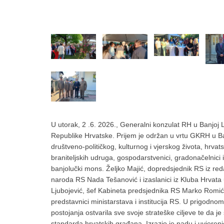
U utorak, 2 .6. 2026., Generalni konzulat RH u Banjoj 
Republike Hrvatske. Prijem je održan u vrtu GKRH u Banj
društveno-političkog, kulturnog i vjerskog života, hrvats
braniteljskih udruga, gospodarstvenici, gradonačelnici 
banjolučki mons. Željko Majić, dopredsjednik RS iz red
naroda RS Nada Tešanović i izaslanici iz Kluba Hrvat
Ljubojević, šef Kabineta predsjednika RS Marko Romić,
predstavnici ministarstava i institucija RS. U prigodno
postojanja ostvarila sve svoje strateške ciljeve te da je
standarda hrvatskih građana. Izrazio je nadu i uvjerenje