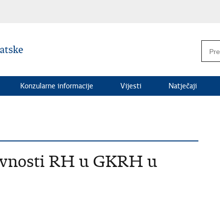
Konzularne informacije
Vijesti
Natječaji
žavnosti RH u GKRH u