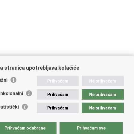
a stranica upotrebljava kolačiće
žni
Prihvaćam
Ne prihvaćam
nkcionalni
Prihvaćam
Ne prihvaćam
atistički
Prihvaćam
Ne prihvaćam
Prihvaćam odabrane
Prihvaćam sve