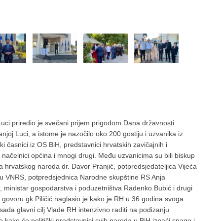
Luci priredio je svečani prijem prigodom Dana državnosti
oj Luci, a istome je nazočilo oko 200 gostiju i uzvanika iz
ki časnici iz OS BiH, predstavnici hrvatskih zavičajnih i
i načelnici općina i mnogi drugi. Među uzvanicima su bili biskup
a hrvatskog naroda dr. Davor Pranjić, potpredsjedateljica Vijeća
a u VNRS, potpredsjednica Narodne skupštine RS Anja
 ministar gospodarstva i poduzetništva Radenko Bubić i drugi
m govoru gk Piličić naglasio je kako je RH u 36 godina svoga
 sada glavni cilj Vlade RH intenzivno raditi na podizanju
 kako će politički predstavnici svih naroda u BiH iznaći snage i