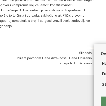
ovor i kompromis koji će jamčiti konstitutivnost i
BiH i uređenje BiH na zadovoljstvo svih njezinih građana. U
to je to činila i do sada, zaključio je gk Piličić u svome
odnoj atmosferi, a brojni su gosti izrazili svoje zadovoljstvo
gađanja.
Sljedeća
Ov
Prijem povodom Dana državnosti i Dana Oružanih
Nu
snaga RH u Sarajevu
Fu
St