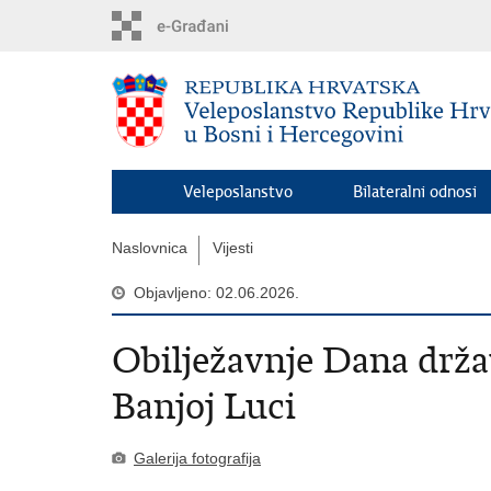
Preskoči
na
glavni
sadržaj
Veleposlanstvo
Bilateralni odnosi
Naslovnica
Vijesti
Objavljeno: 02.06.2026.
Obilježavnje Dana dr
Banjoj Luci
Galerija fotografija