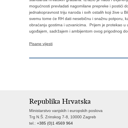
mogućnosti prevladati nagomilane prepreke i postići dog
jednakopravnost triju naroda i svih ostalih koji žive u 
svemu tome će RH dati nesebičnu i snažnu potporu, kao š
obraćanju gostima i uzvanicima. Prijem je protekao u ug
ugođajem, sadržajem i ambijentom ovog prigodnog do
Pisane vijesti
Republika Hrvatska
Ministarstvo vanjskih i europskih poslova
Trg N.Š. Zrinskog 7-8, 10000 Zagreb
tel.:
+385 (0)1 4569 964