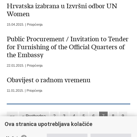
Hrvatska izabrana u Izvršni odbor UN
Women
15.04.2015. | Priopćenja
Public Procurement / Invitation to Tender
for Furnishing of the Official Quarters of
the Embassy
22.01.2015. | Priopćenja
Obavijest o radnom vremenu
11.01.2015. | Priopćenja
««
« Prethodna
2
3
4
5
6
7
8
9
Ova stranica upotrebljava kolačiće
10
11
Sljedeća »
»»