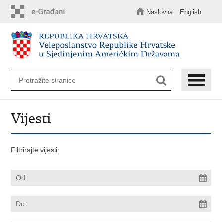
Preskoči
na
Naslovna
English
glavni
sadržaj
Vijesti
Filtrirajte vijesti: