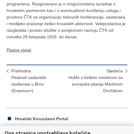
programima. Razgovarano je o mogućnostima suradnje s
hrvatskim partnerom kao i o eventualnom korištenju usluga i
prostora ČTK za organizaciju tiskovnih konferencija, sastanaka
i medijsko praćenje češko-hrvatskih aktivnosti. Veleposlanica je
razgledala i postav izložbe o povijesnom razvoju ČTK od
osnutka 28.listopada 1918. do danas.
Pisane vijesti
Prethodna
Sljedeća
Pedeset zadarskih
HoMs s češkim ministrom za
studenata u Brnu
europska pitanja Martinom
(Erasmus+)
Dvořákom
Hrvatski Konzularni Portal
Ova stranica upotrebljava kolačiće